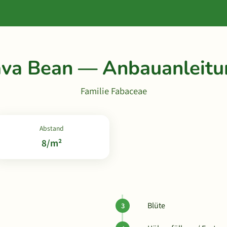
ava Bean — Anbauanleitu
Familie Fabaceae
Abstand
8/m²
Blüte