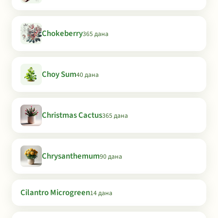
Chokeberry
365 дана
Choy Sum
40 дана
Christmas Cactus
365 дана
Chrysanthemum
90 дана
Cilantro Microgreen
14 дана