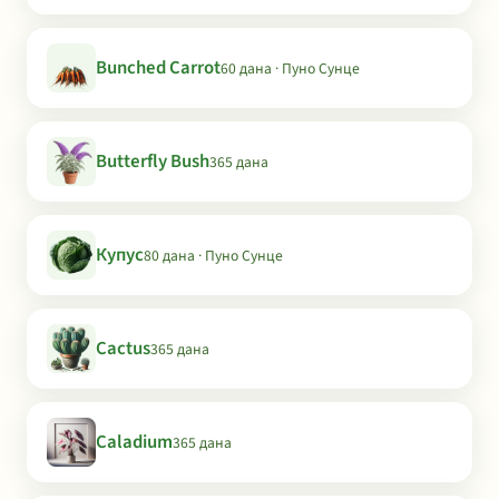
Bunched Carrot
60 дана · Пуно Сунце
Butterfly Bush
365 дана
Купус
80 дана · Пуно Сунце
Cactus
365 дана
Caladium
365 дана