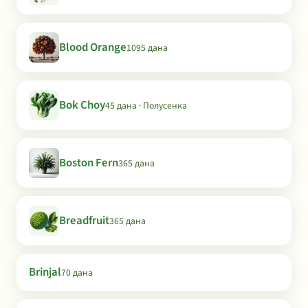
Blood Orange
1095 дана
Bok Choy
45 дана · Полусенка
Boston Fern
365 дана
Breadfruit
365 дана
Brinjal
70 дана