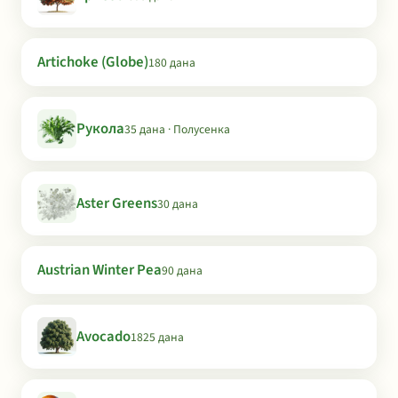
Artichoke (Globe)
180 дана
Рукола
35 дана · Полусенка
Aster Greens
30 дана
Austrian Winter Pea
90 дана
Avocado
1825 дана