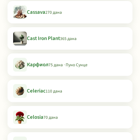
Cassava
270 дана
Cast Iron Plant
365 дана
Карфиол
75 дана · Пуно Сунце
Celeriac
110 дана
Celosia
70 дана