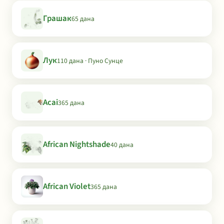
Грашак
65 дана
Лук
110 дана · Пуно Сунце
Acai
365 дана
African Nightshade
40 дана
African Violet
365 дана