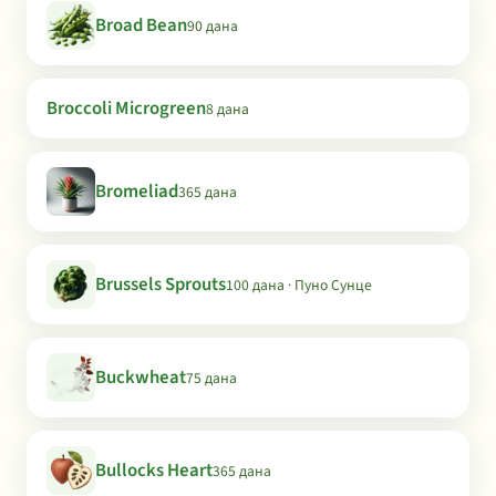
Broad Bean
90 дана
Broccoli Microgreen
8 дана
Bromeliad
365 дана
Brussels Sprouts
100 дана · Пуно Сунце
Buckwheat
75 дана
Bullocks Heart
365 дана