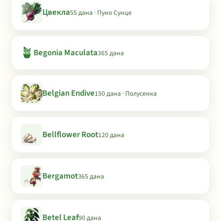
Цвекла
55 дана · Пуно Сунце
🪴
Begonia Maculata
365 дана
Belgian Endive
150 дана · Полусенка
Bellflower Root
120 дана
Bergamot
365 дана
Betel Leaf
90 дана