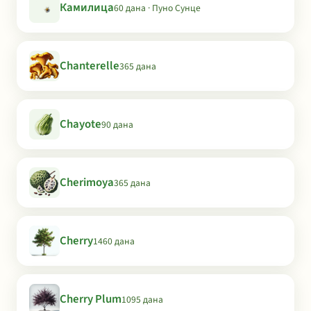
Камилица
60 дана · Пуно Сунце
Chanterelle
365 дана
Chayote
90 дана
Cherimoya
365 дана
Cherry
1460 дана
Cherry Plum
1095 дана