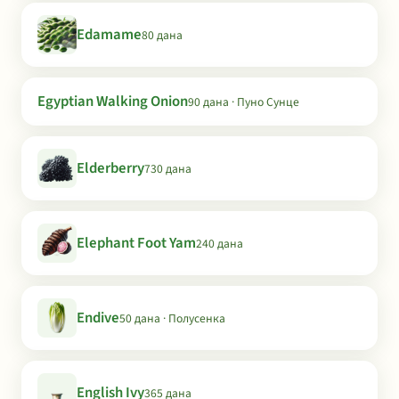
Edamame
80 дана
Egyptian Walking Onion
90 дана · Пуно Сунце
Elderberry
730 дана
Elephant Foot Yam
240 дана
Endive
50 дана · Полусенка
English Ivy
365 дана