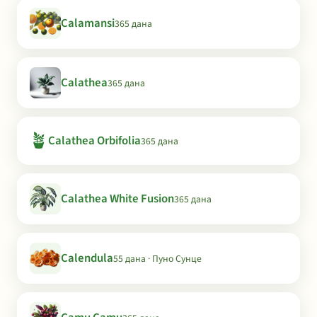
Calamansi
365 дана
Calathea
365 дана
🪴
Calathea Orbifolia
365 дана
Calathea White Fusion
365 дана
Calendula
55 дана · Пуно Сунце