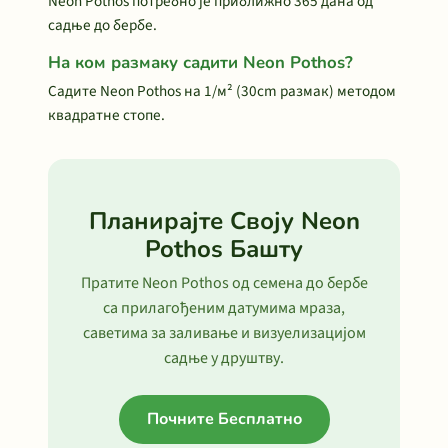
Neon Pothos потребно је приближно 365 дана од
садње до бербе.
На ком размаку садити Neon Pothos?
Садите Neon Pothos на 1/м² (30cm размак) методом
квадратне стопе.
Планирајте Своју Neon
Pothos Башту
Пратите Neon Pothos од семена до бербе
са прилагођеним датумима мраза,
саветима за заливање и визуелизацијом
садње у друштву.
Почните Бесплатно