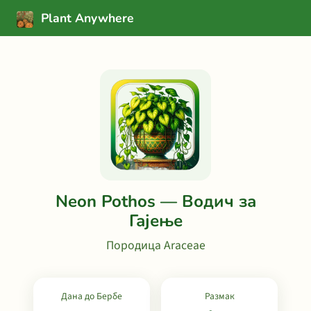
Plant Anywhere
Neon Pothos — Водич за
Гајење
Породица Araceae
Дана до Бербе
Размак