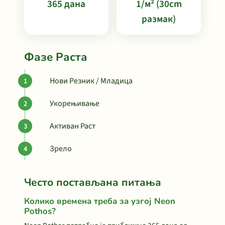
365 дана
1/м² (30cm
размак)
Фазе Раста
Нови Резник / Младица
Укорењивање
Активан Раст
Зрело
Често постављана питања
Колико времена треба за узгој Neon
Pothos?