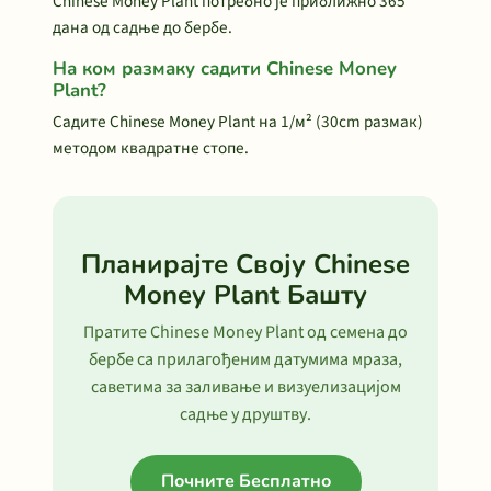
Chinese Money Plant потребно је приближно 365
дана од садње до бербе.
На ком размаку садити Chinese Money
Plant?
Садите Chinese Money Plant на 1/м² (30cm размак)
методом квадратне стопе.
Планирајте Своју Chinese
Money Plant Башту
Пратите Chinese Money Plant од семена до
бербе са прилагођеним датумима мраза,
саветима за заливање и визуелизацијом
садње у друштву.
Почните Бесплатно