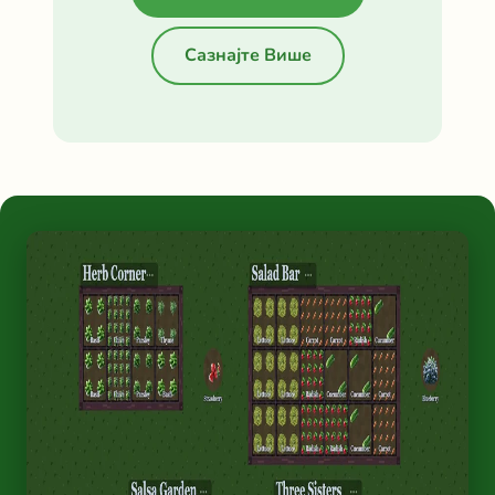
Сазнајте Више