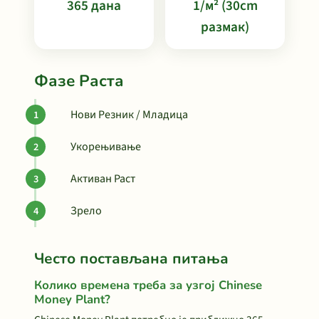
365 дана
1/м² (30cm
размак)
Фазе Раста
Нови Резник / Младица
Укорењивање
Активан Раст
Зрело
Често постављана питања
Колико времена треба за узгој Chinese
Money Plant?