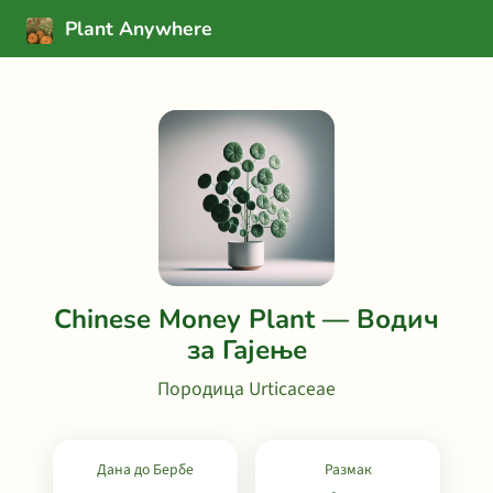
Plant Anywhere
Chinese Money Plant — Водич
за Гајење
Породица Urticaceae
Дана до Бербе
Размак