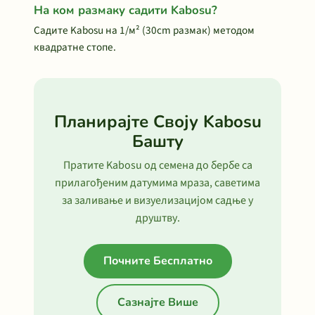
На ком размаку садити Kabosu?
Садите Kabosu на 1/м² (30cm размак) методом
квадратне стопе.
Планирајте Своју Kabosu
Башту
Пратите Kabosu од семена до бербе са
прилагођеним датумима мраза, саветима
за заливање и визуелизацијом садње у
друштву.
Почните Бесплатно
Сазнајте Више