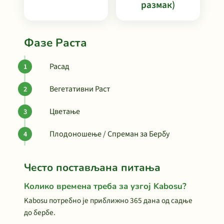
размак)
Фазе Раста
Расад
Вегетативни Раст
Цветање
Плодоношење / Спреман за Бербу
Често постављана питања
Колико времена треба за узгој Kabosu?
Kabosu потребно је приближно 365 дана од садње
до бербе.