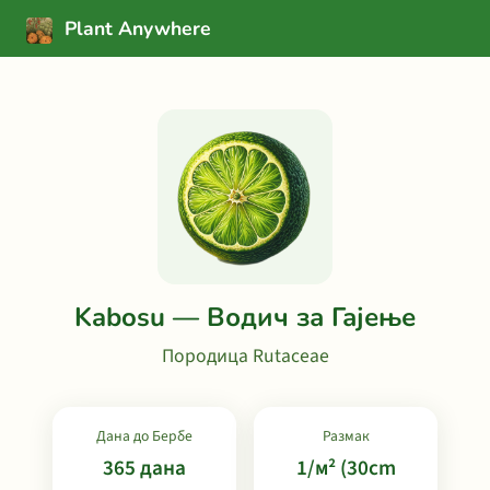
Plant Anywhere
Kabosu — Водич за Гајење
Породица Rutaceae
Дана до Бербе
Размак
365 дана
1/м² (30cm