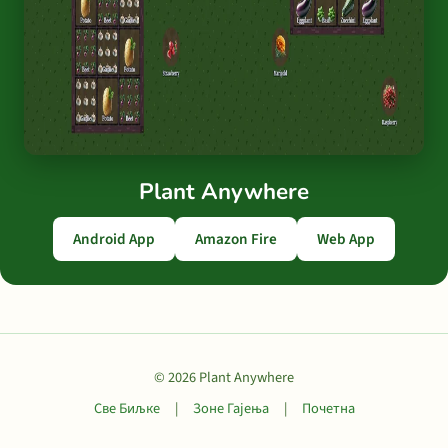
Plant Anywhere
Android App
Amazon Fire
Web App
© 2026 Plant Anywhere
Све Биљке
|
Зоне Гајења
|
Почетна