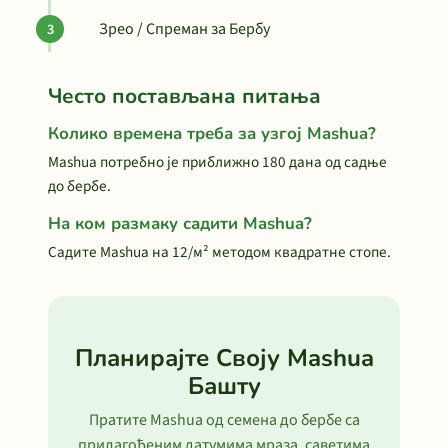
Зрео / Спреман за Бербу
Често постављана питања
Колико времена треба за узгој Mashua?
Mashua потребно је приближно 180 дана од садње
до бербе.
На ком размаку садити Mashua?
Садите Mashua на 12/м² методом квадратне стопе.
Планирајте Своју Mashua
Башту
Пратите Mashua од семена до бербе са
прилагођеним датумима мраза, саветима