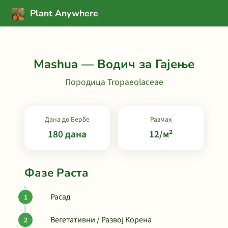
Plant Anywhere
Mashua — Водич за Гајење
Породица Tropaeolaceae
Дана до Бербе
Размак
180 дана
12/м²
Фазе Раста
Расад
Вегетативни / Развој Корена