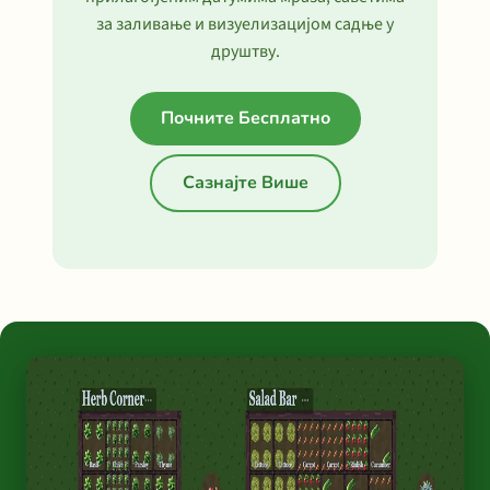
за заливање и визуелизацијом садње у
друштву.
Почните Бесплатно
Сазнајте Више