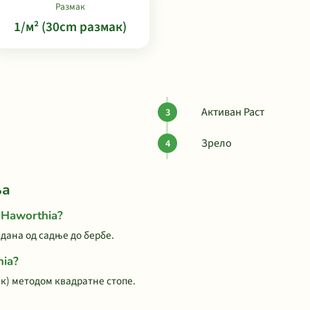
Размак
1/м² (30cm размак)
Активан Раст
Зрело
ња
 Haworthia?
 дана од садње до бербе.
hia?
ак) методом квадратне стопе.