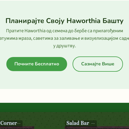
Планирајте Своју Haworthia Башту
Пратите Haworthia од семена до бербе са прилагођеним
атумима мраза, саветима за заливање и визуелизацијом сад
у друштву.
Почните Бесплатно
Сазнајте Више