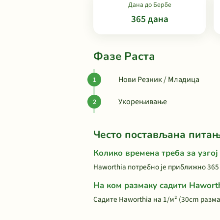
Дана до Бербе
365 дана
Фазе Раста
Нови Резник / Младица
Укорењивање
Често постављана пита
Колико времена треба за узгој
Haworthia потребно је приближно 365
На ком размаку садити Hawort
Садите Haworthia на 1/м² (30cm разм