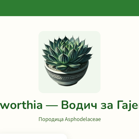
worthia — Водич за Гај
Породица Asphodelaceae