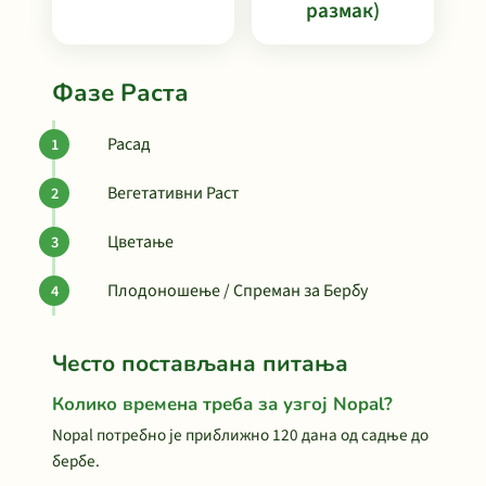
размак)
Фазе Раста
Расад
Вегетативни Раст
Цветање
Плодоношење / Спреман за Бербу
Често постављана питања
Колико времена треба за узгој Nopal?
Nopal потребно је приближно 120 дана од садње до
бербе.