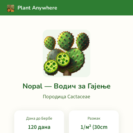
Plant Anywhere
Nopal — Водич за Гајење
Породица Cactaceae
Дана до Бербе
Размак
120 дана
1/м² (30cm