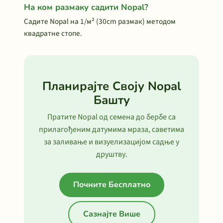
На ком размаку садити Nopal?
Садите Nopal на 1/м² (30cm размак) методом
квадратне стопе.
Планирајте Своју Nopal
Башту
Пратите Nopal од семена до бербе са
прилагођеним датумима мраза, саветима
за заливање и визуелизацијом садње у
друштву.
Почните Бесплатно
Сазнајте Више