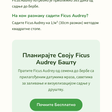
Ficus Audrey потребно је приближно 365 дана од
садње до бербе.
На ком размаку садити Ficus Audrey?
Садите Ficus Audrey на 1/м² (30cm размак) методом
квадратне стопе.
Планирајте Своју Ficus
Audrey Башту
Пратите Ficus Audrey од семена до бербе са
прилагођеним датумима мраза, саветима
за заливање и визуелизацијом садње у
друштву.
Почните Бесплатно