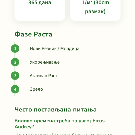
365 дана
1/м² (30cm
размак)
Фазе Раста
Нови Резник / Младица
Укорењивање
Активан Раст
Зрело
Често постављана питања
Колико времена треба за узгој Ficus
Audrey?