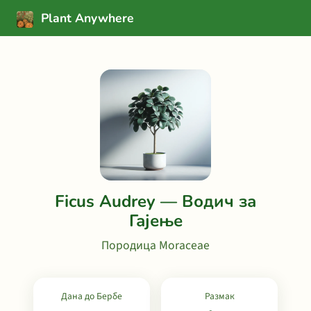
Plant Anywhere
Ficus Audrey — Водич за
Гајење
Породица Moraceae
Дана до Бербе
Размак