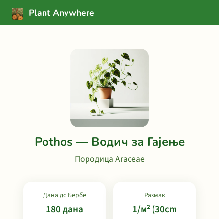
Plant Anywhere
Pothos — Водич за Гајење
Породица Araceae
Дана до Бербе
Размак
180 дана
1/м² (30cm