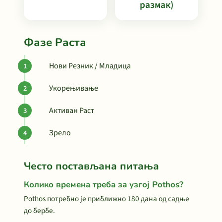
размак)
Фазе Раста
Нови Резник / Младица
Укорењивање
Активан Раст
Зрело
Често постављана питања
Колико времена треба за узгој Pothos?
Pothos потребно је приближно 180 дана од садње
до бербе.