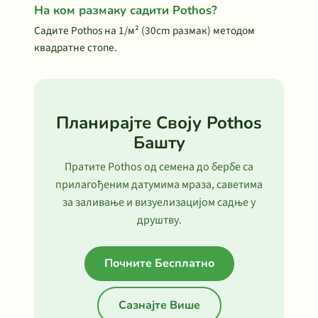
На ком размаку садити Pothos?
Садите Pothos на 1/м² (30cm размак) методом
квадратне стопе.
Планирајте Своју Pothos
Башту
Пратите Pothos од семена до бербе са
прилагођеним датумима мраза, саветима
за заливање и визуелизацијом садње у
друштву.
Почните Бесплатно
Сазнајте Више