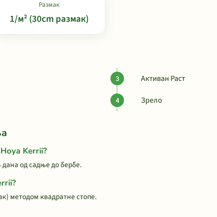
Размак
1/м² (30cm размак)
Активан Раст
Зрело
ња
Hoya Kerrii?
5 дана од садње до бербе.
rii?
мак) методом квадратне стопе.