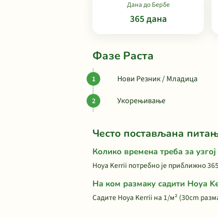
Дана до Бербе
365 дана
Фазе Раста
Нови Резник / Младица
Укорењивање
Често постављана пита
Колико времена треба за узгој 
Hoya Kerrii потребно је приближно 36
На ком размаку садити Hoya Ker
Садите Hoya Kerrii на 1/м² (30cm раз