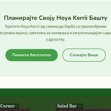
Планирајте Своју Hoya Kerrii Башту
Пратите Hoya Kerrii од семена до бербе са прилагођеним
атумима мраза, саветима за заливање и визуелизацијом сад
у друштву.
Почните Бесплатно
Сазнајте Више