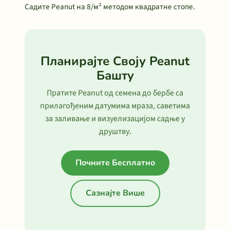
Садите Peanut на 8/м² методом квадратне стопе.
Планирајте Своју Peanut
Башту
Пратите Peanut од семена до бербе са
прилагођеним датумима мраза, саветима
за заливање и визуелизацијом садње у
друштву.
Почните Бесплатно
Сазнајте Више