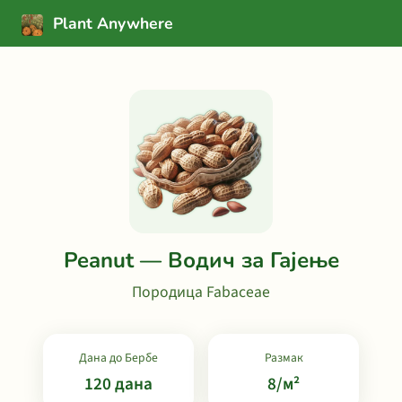
Plant Anywhere
Peanut — Водич за Гајење
Породица Fabaceae
Дана до Бербе
Размак
120 дана
8/м²