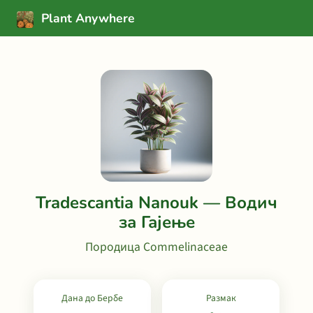
Plant Anywhere
Tradescantia Nanouk — Водич
за Гајење
Породица Commelinaceae
Дана до Бербе
Размак