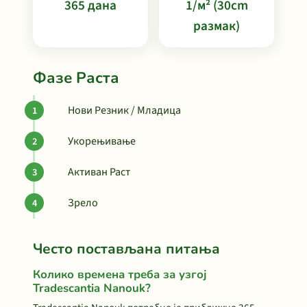
365 дана
1/м² (30cm
размак)
Фазе Раста
Нови Резник / Младица
Укорењивање
Активан Раст
Зрело
Често постављана питања
Колико времена треба за узгој
Tradescantia Nanouk?