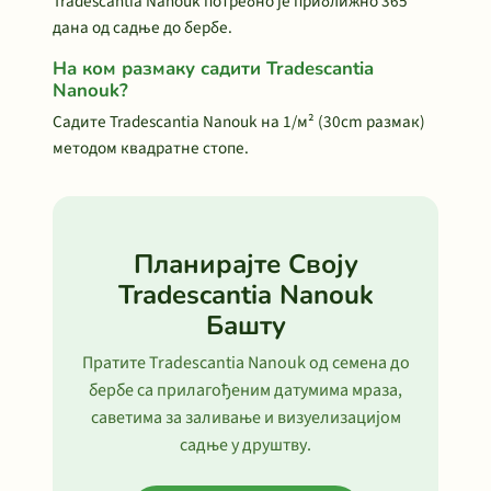
Tradescantia Nanouk потребно је приближно 365
дана од садње до бербе.
На ком размаку садити Tradescantia
Nanouk?
Садите Tradescantia Nanouk на 1/м² (30cm размак)
методом квадратне стопе.
Планирајте Своју
Tradescantia Nanouk
Башту
Пратите Tradescantia Nanouk од семена до
бербе са прилагођеним датумима мраза,
саветима за заливање и визуелизацијом
садње у друштву.