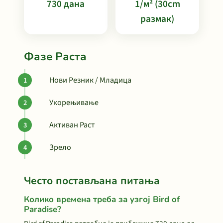
730 дана
1/м² (30cm
размак)
Фазе Раста
Нови Резник / Младица
Укорењивање
Активан Раст
Зрело
Често постављана питања
Колико времена треба за узгој Bird of
Paradise?