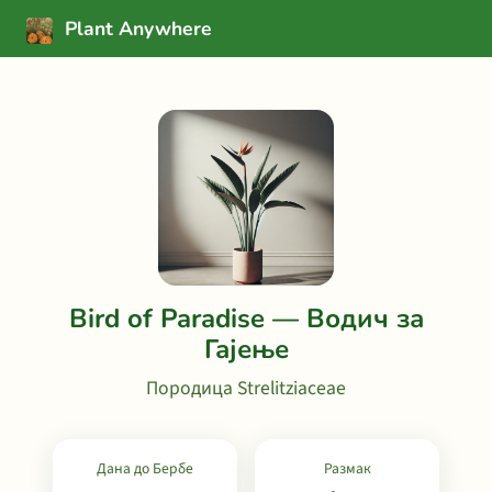
Plant Anywhere
Bird of Paradise — Водич за
Гајење
Породица Strelitziaceae
Дана до Бербе
Размак