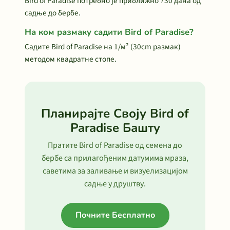
Bird of Paradise потребно је приближно 730 дана од
садње до бербе.
На ком размаку садити Bird of Paradise?
Садите Bird of Paradise на 1/м² (30cm размак)
методом квадратне стопе.
Планирајте Своју Bird of
Paradise Башту
Пратите Bird of Paradise од семена до
бербе са прилагођеним датумима мраза,
саветима за заливање и визуелизацијом
садње у друштву.
Почните Бесплатно