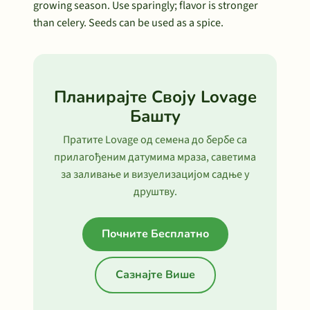
growing season. Use sparingly; flavor is stronger
than celery. Seeds can be used as a spice.
Планирајте Своју Lovage
Башту
Пратите Lovage од семена до бербе са
прилагођеним датумима мраза, саветима
за заливање и визуелизацијом садње у
друштву.
Почните Бесплатно
Сазнајте Више