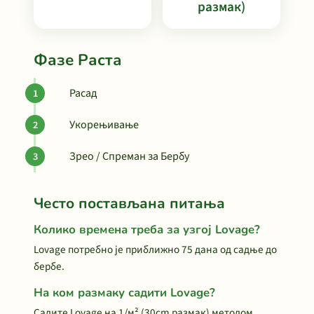
размак)
Фазе Раста
Расад
Укорењивање
Зрео / Спреман за Бербу
Често постављана питања
Колико времена треба за узгој Lovage?
Lovage потребно је приближно 75 дана од садње до
бербе.
На ком размаку садити Lovage?
Садите Lovage на 1/м² (30cm размак) методом