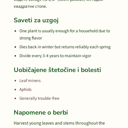
квадратне стопе.
Saveti za uzgoj
One plant is usually enough for a household due to
strong flavor
Dies back in winter but returns reliably each spring
Divide every 3-4 years to maintain vigor
Uobičajene štetočine i bolesti
Leaf miners
Aphids
Generally trouble-free
Napomene o berbi
Harvest young leaves and stems throughout the