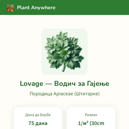
Plant Anywhere
Lovage — Водич за Гајење
Породица Apiaceae (Штитарке)
Дана до Бербе
Размак
75 дана
1/м² (30cm