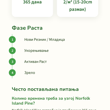
365 дана
2/м² (15-20cm
размак)
Фазе Раста
Нови Резник / Младица
Укорењивање
Активан Раст
Зрело
Често постављана питања
Колико времена треба за узгој Norfolk
Island Pine?