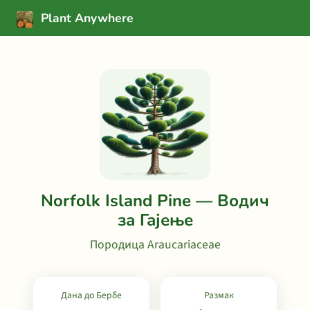
Plant Anywhere
Norfolk Island Pine — Водич
за Гајење
Породица Araucariaceae
Дана до Бербе
Размак