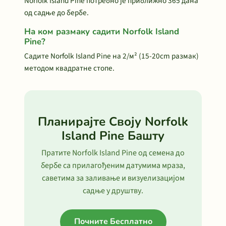
Norfolk Island Pine потребно је приближно 365 дана
од садње до бербе.
На ком размаку садити Norfolk Island
Pine?
Садите Norfolk Island Pine на 2/м² (15-20cm размак)
методом квадратне стопе.
Планирајте Своју Norfolk
Island Pine Башту
Пратите Norfolk Island Pine од семена до
бербе са прилагођеним датумима мраза,
саветима за заливање и визуелизацијом
садње у друштву.
Почните Бесплатно