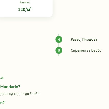
Размак
120/м²
Развој Плодова
Спремно за Бербу
ња
 Mandarin?
 дана од садње до бербе.
in?