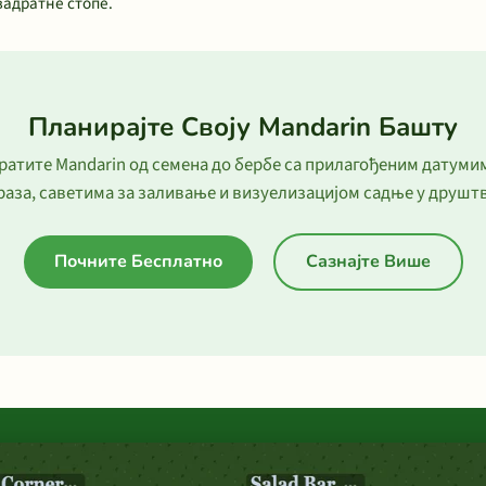
вадратне стопе.
Планирајте Своју Mandarin Башту
ратите Mandarin од семена до бербе са прилагођеним датуми
раза, саветима за заливање и визуелизацијом садње у друштв
Почните Бесплатно
Сазнајте Више