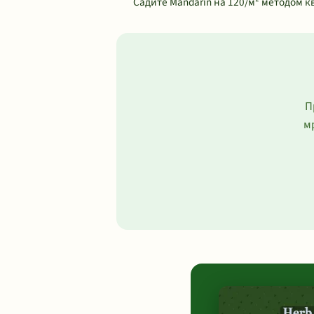
Садите Mandarin на 120/м² методом к
П
м