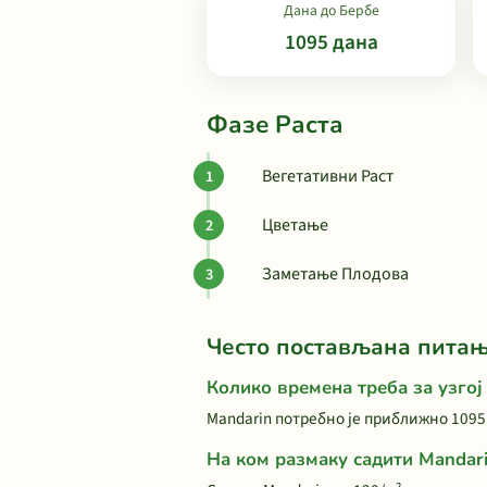
Дана до Бербе
1095 дана
Фазе Раста
Вегетативни Раст
Цветање
Заметање Плодова
Често постављана пита
Колико времена треба за узгој
Mandarin потребно је приближно 1095
На ком размаку садити Mandar