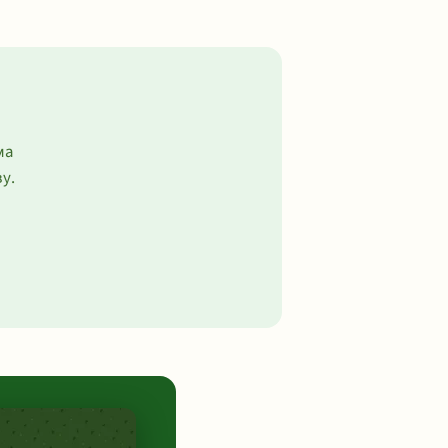
ма
у.