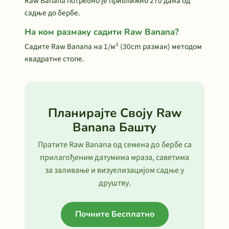
Raw Banana потребно је приближно 270 дана од
садње до бербе.
На ком размаку садити Raw Banana?
Садите Raw Banana на 1/м² (30cm размак) методом
квадратне стопе.
Планирајте Своју Raw
Banana Башту
Пратите Raw Banana од семена до бербе са
прилагођеним датумима мраза, саветима
за заливање и визуелизацијом садње у
друштву.
Почните Бесплатно