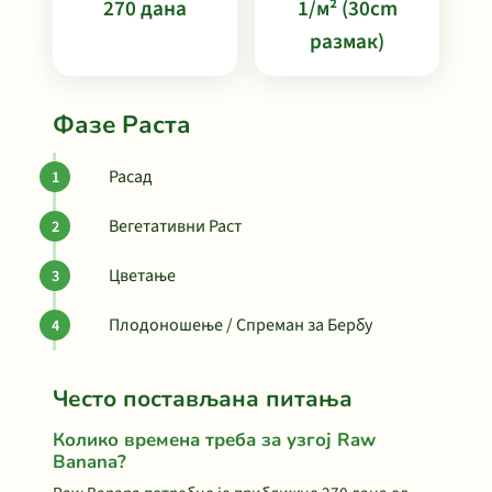
270 дана
1/м² (30cm
размак)
Фазе Раста
Расад
Вегетативни Раст
Цветање
Плодоношење / Спреман за Бербу
Често постављана питања
Колико времена треба за узгој Raw
Banana?