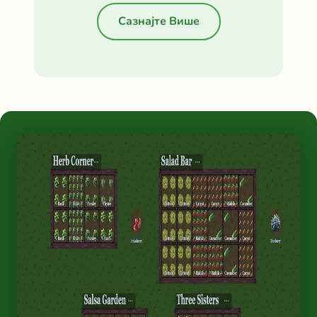
Сазнајте Више