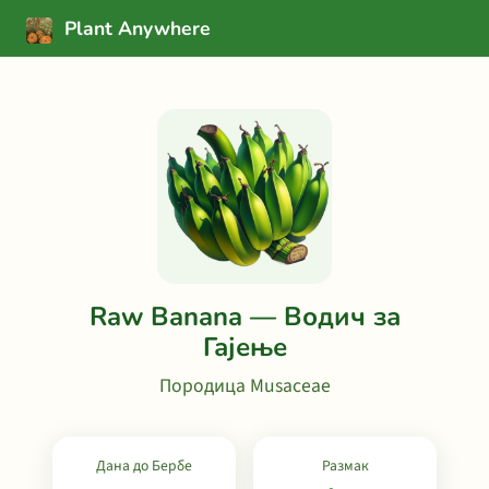
Plant Anywhere
Raw Banana — Водич за
Гајење
Породица Musaceae
Дана до Бербе
Размак