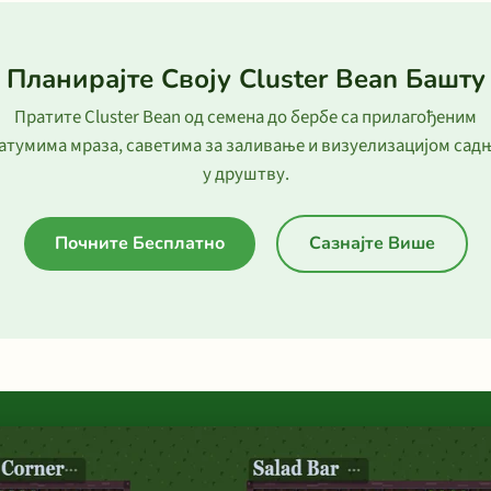
Планирајте Своју Cluster Bean Башту
Пратите Cluster Bean од семена до бербе са прилагођеним
атумима мраза, саветима за заливање и визуелизацијом сад
у друштву.
Почните Бесплатно
Сазнајте Више