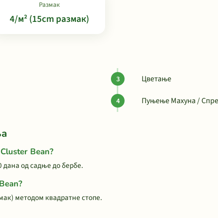
Размак
4/м² (15cm размак)
Цветање
Пуњење Махуна / Спре
ња
Cluster Bean?
0 дана од садње до бербе.
 Bean?
змак) методом квадратне стопе.