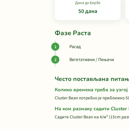
Дана до Бербе
50 дана
Фазе Раста
Расад
Вегетативни / Пењачи
Често постављана пита
Колико времена треба за узгој 
Cluster Bean потребно је приближно 5
На ком размаку садити Cluster
Садите Cluster Bean на 4/м² (15cm ра