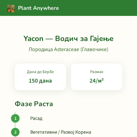
Plant Anywhere
Yacon — Водич за Гајење
Породица Asteraceae (Главочике)
Дана до Бербе
Размак
150 дана
24/м²
Фазе Раста
Расад
Вегетативни / Развој Корена