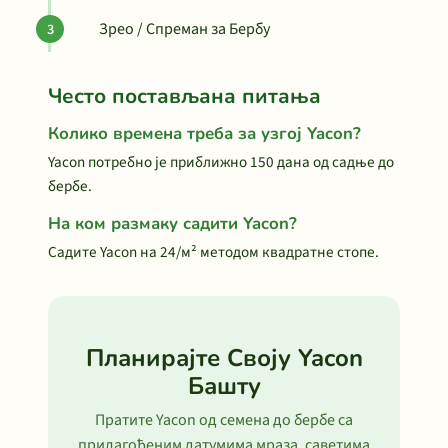
Зрео / Спреман за Бербу
Често постављана питања
Колико времена треба за узгој Yacon?
Yacon потребно је приближно 150 дана од садње до
бербе.
На ком размаку садити Yacon?
Садите Yacon на 24/м² методом квадратне стопе.
Планирајте Своју Yacon
Башту
Пратите Yacon од семена до бербе са
прилагођеним датумима мраза, саветима