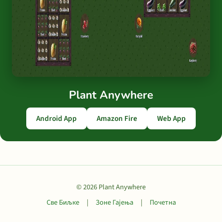
Plant Anywhere
Android App
Amazon Fire
Web App
© 2026 Plant Anywhere
Све Биљке
|
Зоне Гајења
|
Почетна