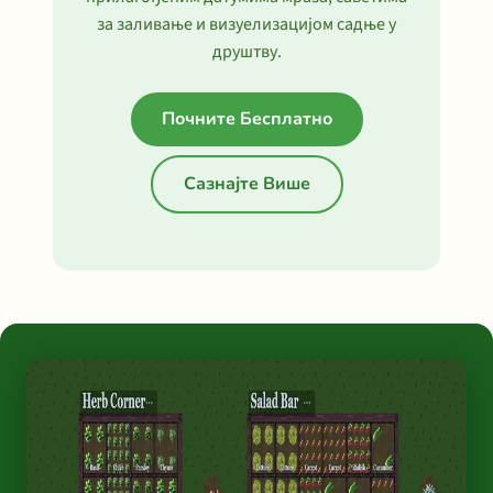
за заливање и визуелизацијом садње у
друштву.
Почните Бесплатно
Сазнајте Више