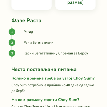
размак)
Фазе Раста
Расад
Рани Вегетативни
Касни Вегетативни / Спреман за Бербу
Често постављана питања
Колико времена треба за узгој Choy Sum?
Choy Sum потребно је приближно 40 дана од садње
до бербе.
На ком размаку садити Choy Sum?
Садите Choy Sum на 4/м² (15cm размак) методом