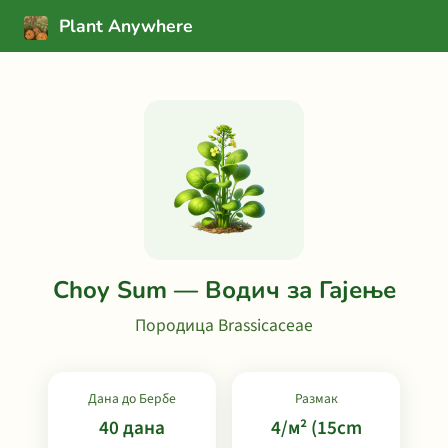
Plant Anywhere
Choy Sum — Водич за Гајење
Породица Brassicaceae
Дана до Бербе
Размак
40 дана
4/м² (15cm