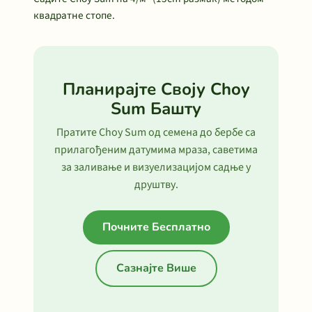
квадратне стопе.
Планирајте Своју Choy
Sum Башту
Пратите Choy Sum од семена до бербе са
прилагођеним датумима мраза, саветима
за заливање и визуелизацијом садње у
друштву.
Почните Бесплатно
Сазнајте Више