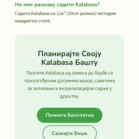
На ком размаку садити Kalabasa?
Садите Kalabasa на 1/м² (30cm размак) методом
квадратне стопе.
Планирајте Своју
Kalabasa Башту
Пратите Kalabasa од семена до бербе са
прилагођеним датумима мраза, саветима
за заливање и визуелизацијом садње у
друштву.
Почните Бесплатно
Сазнајте Више