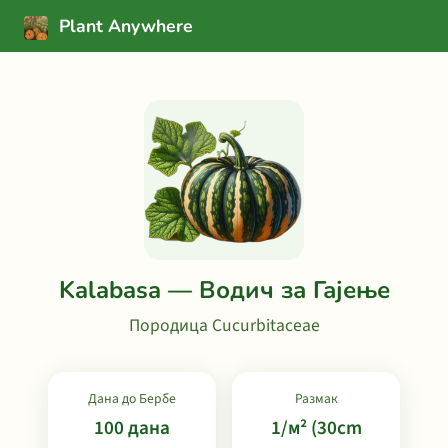
Plant Anywhere
Kalabasa — Водич за Гајење
Породица Cucurbitaceae
Дана до Бербе
Размак
100 дана
1/м² (30cm