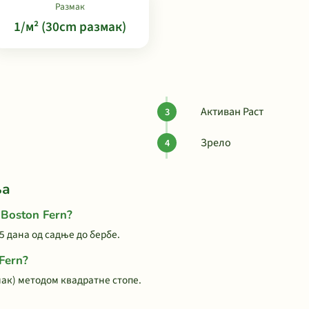
Размак
1/м² (30cm размак)
Активан Раст
Зрело
ња
 Boston Fern?
5 дана од садње до бербе.
Fern?
мак) методом квадратне стопе.