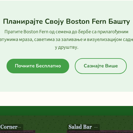
Планирајте Своју Boston Fern Башту
Пратите Boston Fern од семена до бербе са прилагођеним
атумима мраза, саветима за заливање и визуелизацијом сад
у друштву.
Почните Бесплатно
Сазнајте Више