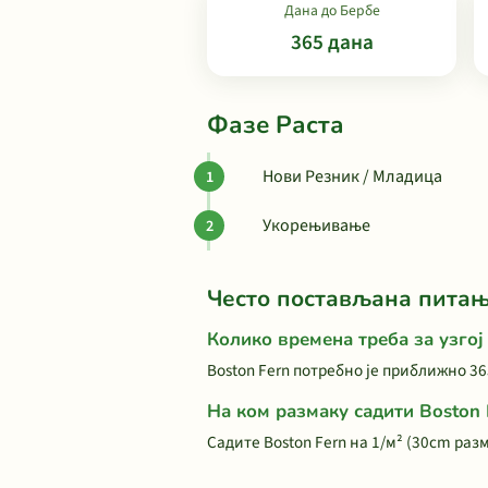
Дана до Бербе
365 дана
Фазе Раста
Нови Резник / Младица
Укорењивање
Често постављана пита
Колико времена треба за узгој
Boston Fern потребно је приближно 36
На ком размаку садити Boston 
Садите Boston Fern на 1/м² (30cm раз