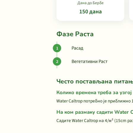
Дана до Бербе
150 дана
Фазе Раста
Расад
Вегетативни Раст
Често постављана пита
Колико времена треба за узгој
Water Caltrop потребно је приближно 
На ком размаку садити Water C
Садите Water Caltrop на 4/м² (15cm р