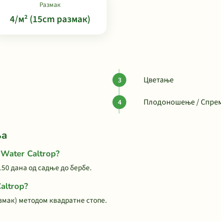
Размак
4/м² (15cm размак)
Цветање
Плодоношење / Спрем
ња
 Water Caltrop?
150 дана од садње до бербе.
altrop?
азмак) методом квадратне стопе.