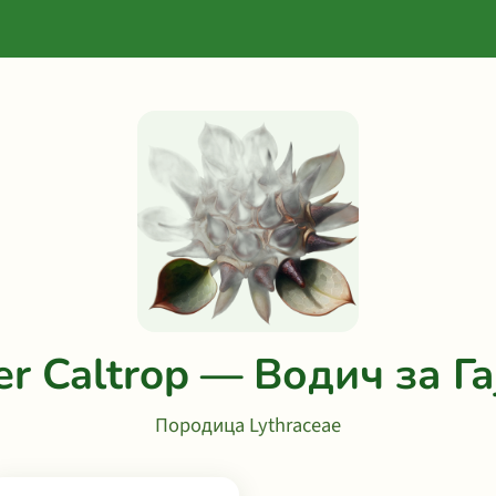
r Caltrop — Водич за Г
Породица Lythraceae