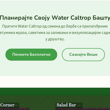
Планирајте Своју Water Caltrop Башт
Пратите Water Caltrop од семена до бербе са прилагођеним
атумима мраза, саветима за заливање и визуелизацијом сад
у друштву.
Почните Бесплатно
Сазнајте Више