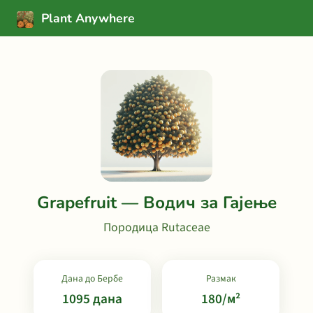
Plant Anywhere
Grapefruit — Водич за Гајење
Породица Rutaceae
Дана до Бербе
Размак
1095 дана
180/м²