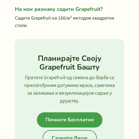
На ком размаку садити Grapefruit?
Садите Grapefruit на 180/м² методом квадратне
стопе.
Планирајте Своју
Grapefruit Башту
Пратите Grapefruit од семена до бербе са
прилагођеним датумима мраза, саветима
за заливање и визуелизацијом садње у
друштву.
Почните Бесплатно
Сазнајте Више