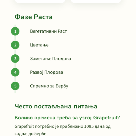
Фазе Раста
Вегетативни Раст
Цветање
Заметање Плодова
Развој Плодова
Спремно за Бербу
Често постављана питања
Колико времена треба за узгој Grapefruit?
Grapefruit потребно је приближно 1095 дана од
садње до бербе.