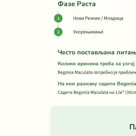
Фазе Раста
Нови Резник / Младица
Укорењивање
Често постављана пита
Колико времена треба за узгој
Begonia Maculata потребно је приближ
На ком размаку садити Begonia
Садите Begonia Maculata на 1/м² (30
П