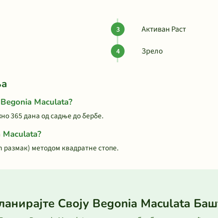
Активан Раст
Зрело
ња
 Begonia Maculata?
но 365 дана од садње до бербе.
 Maculata?
cm размак) методом квадратне стопе.
ланирајте Своју Begonia Maculata Баш