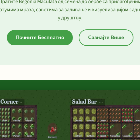
Пратите Begonia Maculata од семена до бербе са прилагођени
атумима мраза, саветима за заливање и визуелизацијом сад
у друштву.
Почните Бесплатно
Сазнајте Више