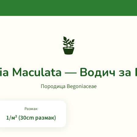
🪴
ia Maculata — Водич за 
Породица Begoniaceae
Размак
1/м² (30cm размак)