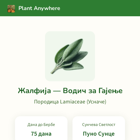
Plant Anywhere
Жалфија — Водич за Гајење
Породица Lamiaceae (Усначе)
Дана до Бербе
Сунчева Светлост
75 дана
Пуно Сунце