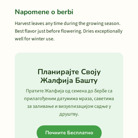
Napomene o berbi
Harvest leaves any time during the growing season.
Best flavor just before flowering. Dries exceptionally
well for winter use.
Планирајте Своју
Жалфија Башту
Пратите Жалфија од семена до бербе са
прилагођеним датумима мраза, саветима
за заливање и визуелизацијом садње у
друштву.
Почните Бесплатно