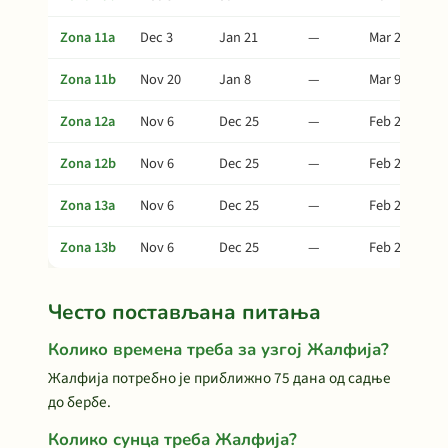
Zona 11a
Dec 3
Jan 21
—
Mar 22
Zona 11b
Nov 20
Jan 8
—
Mar 9
Zona 12a
Nov 6
Dec 25
—
Feb 23
Zona 12b
Nov 6
Dec 25
—
Feb 23
Zona 13a
Nov 6
Dec 25
—
Feb 23
Zona 13b
Nov 6
Dec 25
—
Feb 23
Често постављана питања
Колико времена треба за узгој Жалфија?
Жалфија потребно је приближно 75 дана од садње
до бербе.
Колико сунца треба Жалфија?