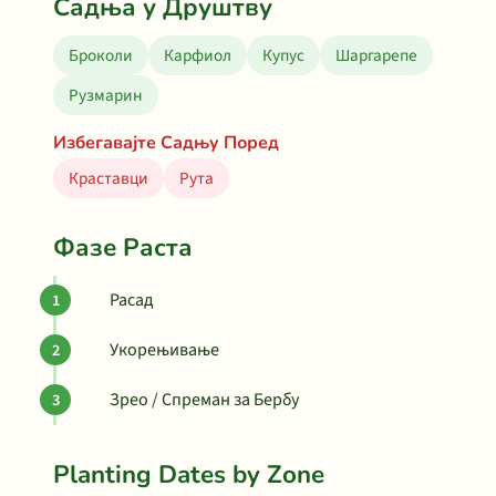
Садња у Друштву
Броколи
Карфиол
Купус
Шаргарепе
Рузмарин
Избегавајте Садњу Поред
Краставци
Рута
Фазе Раста
Расад
Укорењивање
Зрео / Спреман за Бербу
Planting Dates by Zone