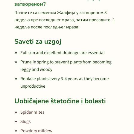
затвореном?
Почните са семеном Жалфија у затвореном 8
недеља пре последњег мраза, затим пресадите -1
недеља после последњег мраза.
Saveti za uzgoj
Full sun and excellent drainage are essential
Prune in spring to prevent plants from becoming
leggy and woody
Replace plants every 3-4 years as they become
unproductive
Uobičajene štetočine i bolesti
Spider mites
Slugs
Powdery mildew