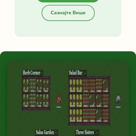
Сазнајте Више