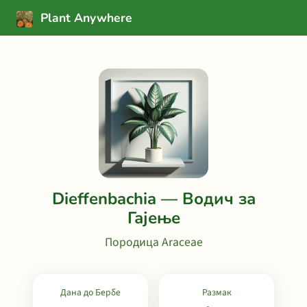
Plant Anywhere
Dieffenbachia — Водич за
Гајење
Породица Araceae
Дана до Бербе
Размак