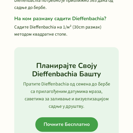
Dieffenbachia потребно је приближно 365 дана од
садње до бербе.
На ком размаку садити Dieffenbachia?
Садите Dieffenbachia на 1/м² (30cm размак)
методом квадратне стопе.
Планирајте Своју
Dieffenbachia Башту
Пратите Dieffenbachia од семена до бербе
са прилагођеним датумима мраза,
саветима за заливање и визуелизацијом
садње у друштву.
Почните Бесплатно