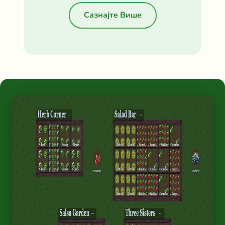
Сазнајте Више