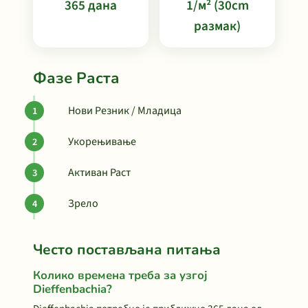
365 дана
1/м² (30cm
размак)
Фазе Раста
Нови Резник / Младица
Укорењивање
Активан Раст
Зрело
Често постављана питања
Колико времена треба за узгој
Dieffenbachia?