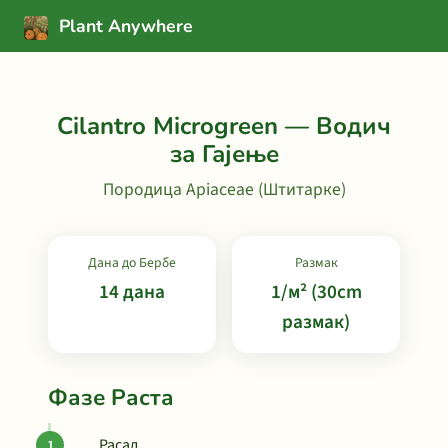
Plant Anywhere
Cilantro Microgreen — Водич
за Гајење
Породица Apiaceae (Штитарке)
Дана до Бербе
Размак
14 дана
1/м² (30cm
размак)
Фазе Раста
Расад