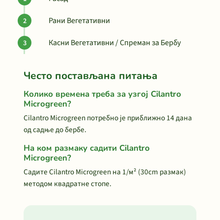
Рани Вегетативни
Касни Вегетативни / Спреман за Бербу
Често постављана питања
Колико времена треба за узгој Cilantro
Microgreen?
Cilantro Microgreen потребно је приближно 14 дана
од садње до бербе.
На ком размаку садити Cilantro
Microgreen?
Садите Cilantro Microgreen на 1/м² (30cm размак)
методом квадратне стопе.