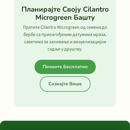
Планирајте Своју Cilantro
Microgreen Башту
Пратите Cilantro Microgreen од семена до
бербе са прилагођеним датумима мраза,
саветима за заливање и визуелизацијом
садње у друштву.
Почните Бесплатно
Сазнајте Више