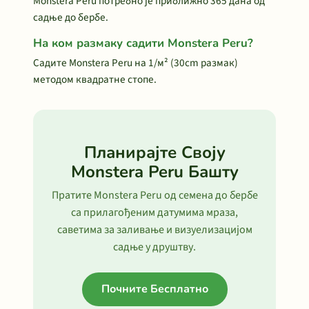
Monstera Peru потребно је приближно 365 дана од
садње до бербе.
На ком размаку садити Monstera Peru?
Садите Monstera Peru на 1/м² (30cm размак)
методом квадратне стопе.
Планирајте Своју
Monstera Peru Башту
Пратите Monstera Peru од семена до бербе
са прилагођеним датумима мраза,
саветима за заливање и визуелизацијом
садње у друштву.
Почните Бесплатно