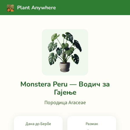
Plant Anywhere
Monstera Peru — Водич за
Гајење
Породица Araceae
Дана до Бербе
Размак