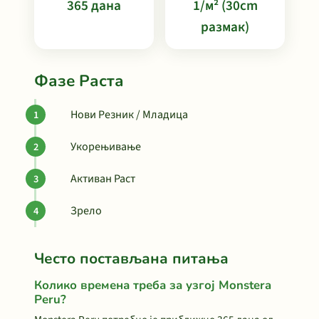
365 дана
1/м² (30cm
размак)
Фазе Раста
Нови Резник / Младица
Укорењивање
Активан Раст
Зрело
Често постављана питања
Колико времена треба за узгој Monstera
Peru?