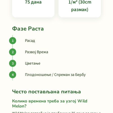
75 дана
1/м² (30cm
размак)
Фазе Раста
Расад
Развој Врежа
Цветање
Плодоношење / Спреман за Бербу
Често постављана питања
Колико времена треба за узгој Wild
Melon?