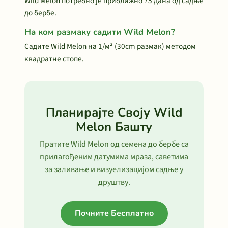
Wild Melon потребно је приближно 75 дана од садње
до бербе.
На ком размаку садити Wild Melon?
Садите Wild Melon на 1/м² (30cm размак) методом
квадратне стопе.
Планирајте Своју Wild
Melon Башту
Пратите Wild Melon од семена до бербе са
прилагођеним датумима мраза, саветима
за заливање и визуелизацијом садње у
друштву.
Почните Бесплатно