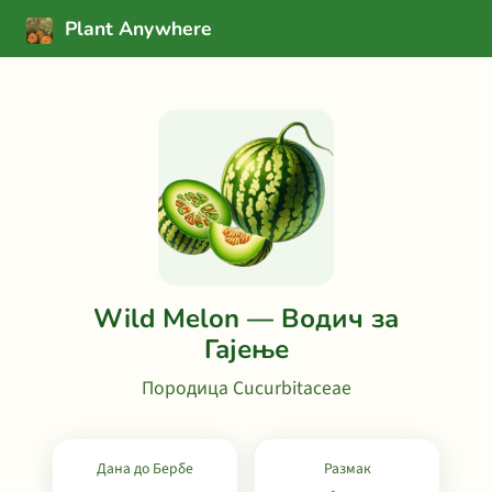
Plant Anywhere
Wild Melon — Водич за
Гајење
Породица Cucurbitaceae
Дана до Бербе
Размак