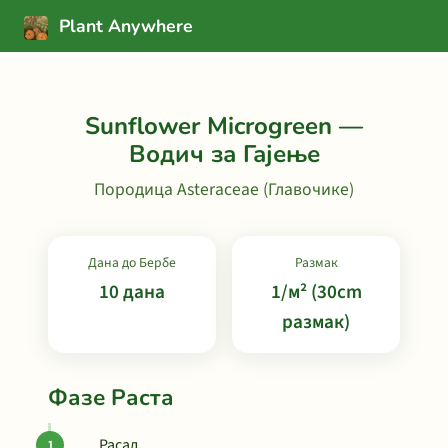
Plant Anywhere
Sunflower Microgreen —
Водич за Гајење
Породица Asteraceae (Главочике)
Дана до Бербе
Размак
10 дана
1/м² (30cm
размак)
Фазе Раста
Расад