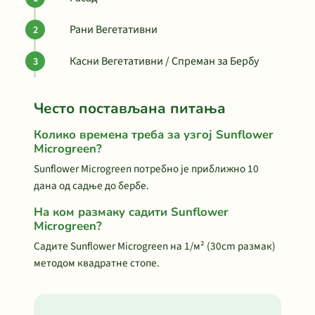
Рани Вегетативни
Касни Вегетативни / Спреман за Бербу
Често постављана питања
Колико времена треба за узгој Sunflower
Microgreen?
Sunflower Microgreen потребно је приближно 10
дана од садње до бербе.
На ком размаку садити Sunflower
Microgreen?
Садите Sunflower Microgreen на 1/м² (30cm размак)
методом квадратне стопе.