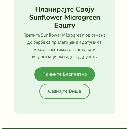
Планирајте Своју
Sunflower Microgreen
Башту
Пратите Sunflower Microgreen од семена
до бербе са прилагођеним датумима
мраза, саветима за заливање и
визуелизацијом садње у друштву.
Почните Бесплатно
Сазнајте Више