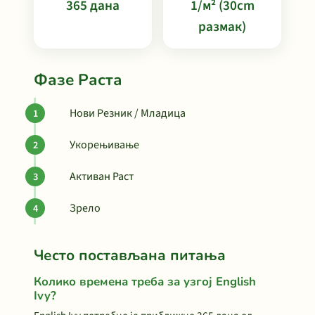
365 дана
1/м² (30cm
размак)
Фазе Раста
Нови Резник / Младица
Укорењивање
Активан Раст
Зрело
Често постављана питања
Колико времена треба за узгој English
Ivy?