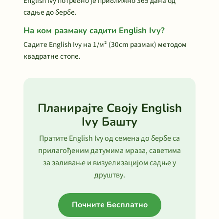
English Ivy потребно је приближно 365 дана од
садње до бербе.
На ком размаку садити English Ivy?
Садите English Ivy на 1/м² (30cm размак) методом
квадратне стопе.
Планирајте Своју English
Ivy Башту
Пратите English Ivy од семена до бербе са
прилагођеним датумима мраза, саветима
за заливање и визуелизацијом садње у
друштву.
Почните Бесплатно