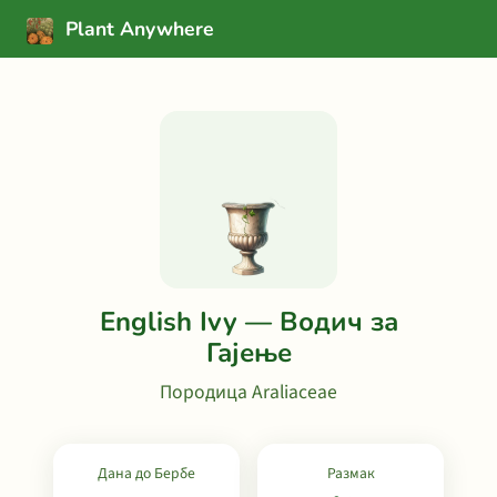
Plant Anywhere
English Ivy — Водич за
Гајење
Породица Araliaceae
Дана до Бербе
Размак