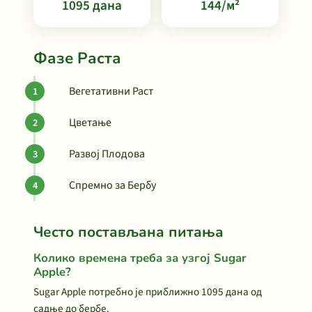
1095 дана
144/м²
Фазе Раста
Вегетативни Раст
Цветање
Развој Плодова
Спремно за Бербу
Често постављана питања
Колико времена треба за узгој Sugar
Apple?
Sugar Apple потребно је приближно 1095 дана од
садње до бербе.