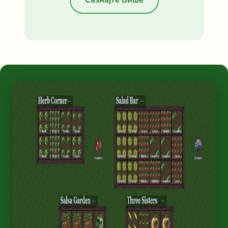
Сазнајте Више