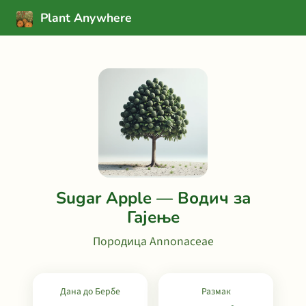
Plant Anywhere
Sugar Apple — Водич за
Гајење
Породица Annonaceae
Дана до Бербе
Размак