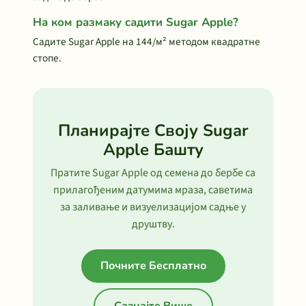
На ком размаку садити Sugar Apple?
Садите Sugar Apple на 144/м² методом квадратне
стопе.
Планирајте Своју Sugar
Apple Башту
Пратите Sugar Apple од семена до бербе са
прилагођеним датумима мраза, саветима
за заливање и визуелизацијом садње у
друштву.
Почните Бесплатно