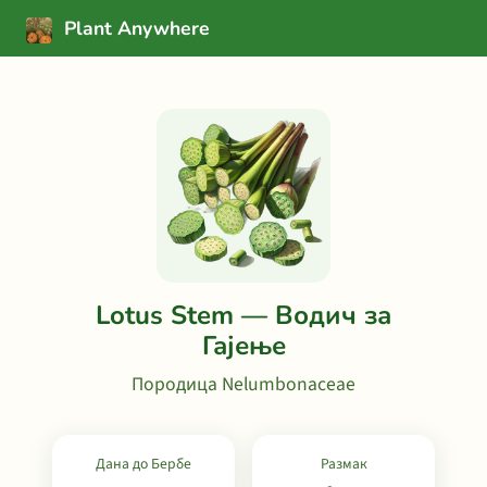
Plant Anywhere
Lotus Stem — Водич за
Гајење
Породица Nelumbonaceae
Дана до Бербе
Размак