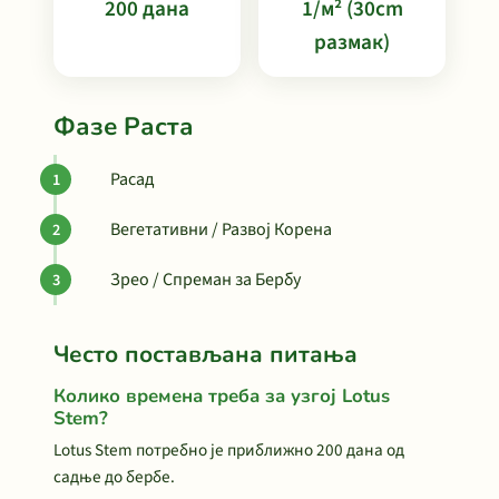
200 дана
1/м² (30cm
размак)
Фазе Раста
Расад
Вегетативни / Развој Корена
Зрео / Спреман за Бербу
Често постављана питања
Колико времена треба за узгој Lotus
Stem?
Lotus Stem потребно је приближно 200 дана од
садње до бербе.