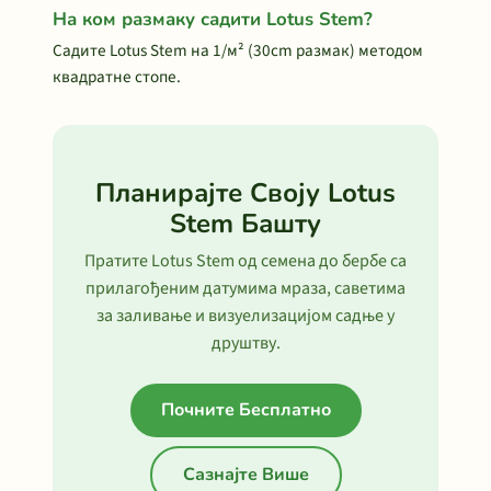
На ком размаку садити Lotus Stem?
Садите Lotus Stem на 1/м² (30cm размак) методом
квадратне стопе.
Планирајте Своју Lotus
Stem Башту
Пратите Lotus Stem од семена до бербе са
прилагођеним датумима мраза, саветима
за заливање и визуелизацијом садње у
друштву.
Почните Бесплатно
Сазнајте Више