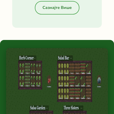
Сазнајте Више