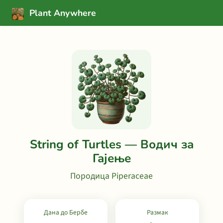
Plant Anywhere
String of Turtles — Водич за
Гајење
Породица Piperaceae
Дана до Бербе
Размак