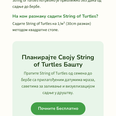
String of Turtles потребно је приближно 365 дана од
садње до бербе.
На ком размаку садити String of Turtles?
Садите String of Turtles на 1/м² (30cm размак)
методом квадратне стопе.
Планирајте Своју String
of Turtles Башту
Пратите String of Turtles од семена до
бербе са прилагођеним датумима мраза,
саветима за заливање и визуелизацијом
садње у друштву.
Почните Бесплатно