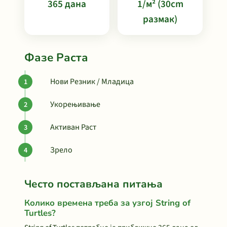
365 дана
1/м² (30cm
размак)
Фазе Раста
Нови Резник / Младица
Укорењивање
Активан Раст
Зрело
Често постављана питања
Колико времена треба за узгој String of
Turtles?