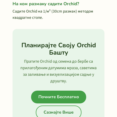
На ком размаку садити Orchid?
Садите Orchid на 1/м² (30cm размак) методом
квадратне стопе.
Планирајте Своју Orchid
Башту
Пратите Orchid од семена до бербе са
прилагођеним датумима мраза, саветима
за заливање и визуелизацијом садње у
друштву.
Почните Бесплатно
Сазнајте Више