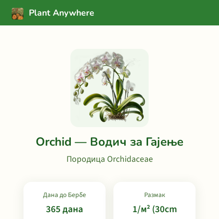
Plant Anywhere
Orchid — Водич за Гајење
Породица Orchidaceae
Дана до Бербе
Размак
365 дана
1/м² (30cm