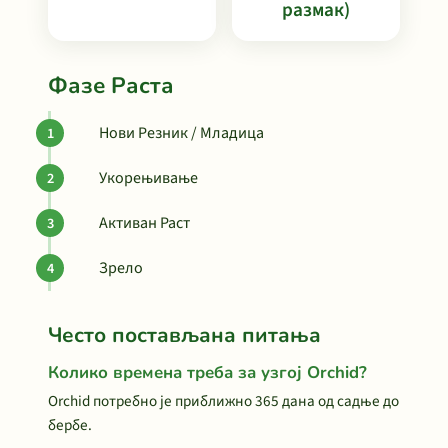
размак)
Фазе Раста
Нови Резник / Младица
Укорењивање
Активан Раст
Зрело
Често постављана питања
Колико времена треба за узгој Orchid?
Orchid потребно је приближно 365 дана од садње до
бербе.