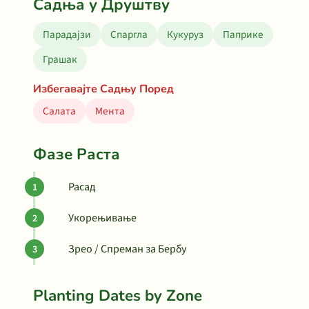
Садња у Друштву
Парадајзи
Спаргла
Кукуруз
Паприке
Грашак
Избегавајте Садњу Поред
Салата
Мента
Фазе Раста
Расад
Укорењивање
Зрео / Спреман за Бербу
Planting Dates by Zone