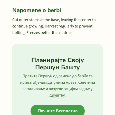
Napomene o berbi
Cut outer stems at the base, leaving the center to
continue growing. Harvest regularly to prevent
bolting. Freezes better than it dries.
Планирајте Своју
Першун Башту
Пратите Першун од семена до бербе са
прилагођеним датумима мраза, саветима
за заливање и визуелизацијом садње у
друштву.
Почните Бесплатно