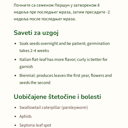
Почните са семеном Першун у затвореном 8
недеља пре последњег мраза, затим пресадите -2
недеља после последњег мраза.
Saveti za uzgoj
Soak seeds overnight and be patient; germination
takes 2-4 weeks
Italian flat-leaf has more flavor; curly is better for
garnish
Biennial: produces leaves the first year, flowers and
seeds the second
Uobičajene štetočine i bolesti
Swallowtail caterpillar (parsleyworm)
Aphids
Septoria leaf spot