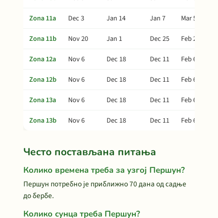
Zona 11a
Dec 3
Jan 14
Jan 7
Mar 5
Zona 11b
Nov 20
Jan 1
Dec 25
Feb 20
Zona 12a
Nov 6
Dec 18
Dec 11
Feb 6
Zona 12b
Nov 6
Dec 18
Dec 11
Feb 6
Zona 13a
Nov 6
Dec 18
Dec 11
Feb 6
Zona 13b
Nov 6
Dec 18
Dec 11
Feb 6
Често постављана питања
Колико времена треба за узгој Першун?
Першун потребно је приближно 70 дана од садње
до бербе.
Колико сунца треба Першун?