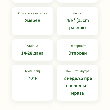
Отпорност на Мраз
Размак
Умерен
4/м² (15cm
размак)
Клијање
Отпорност
14-28 дана
Отпоран
Темп. Клиј.
Почните Унутра
70°F
8 недеља пре
последњег
мраза