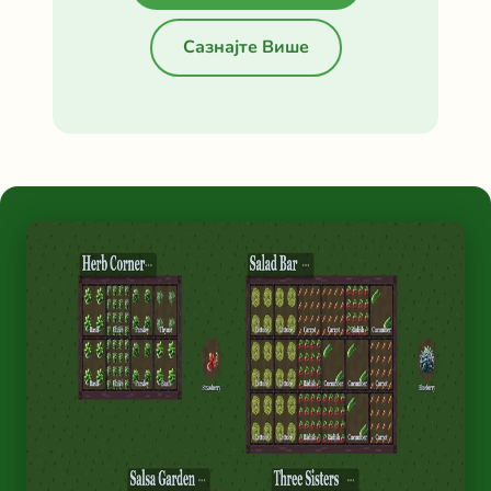
Сазнајте Више