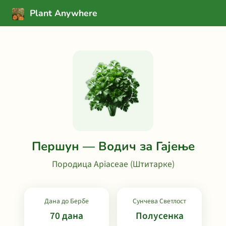
Plant Anywhere
Першун — Водич за Гајење
Породица Apiaceae (Штитарке)
Дана до Бербе
Сунчева Светлост
70 дана
Полусенка