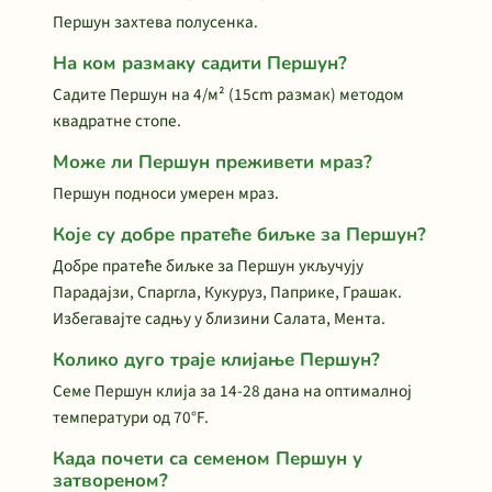
Першун захтева полусенка.
На ком размаку садити Першун?
Садите Першун на 4/м² (15cm размак) методом
квадратне стопе.
Може ли Першун преживети мраз?
Першун подноси умерен мраз.
Које су добре пратеће биљке за Першун?
Добре пратеће биљке за Першун укључују
Парадајзи, Спаргла, Кукуруз, Паприке, Грашак.
Избегавајте садњу у близини Салата, Мента.
Колико дуго траје клијање Першун?
Семе Першун клија за 14-28 дана на оптималној
температури од 70°F.
Када почети са семеном Першун у
затвореном?