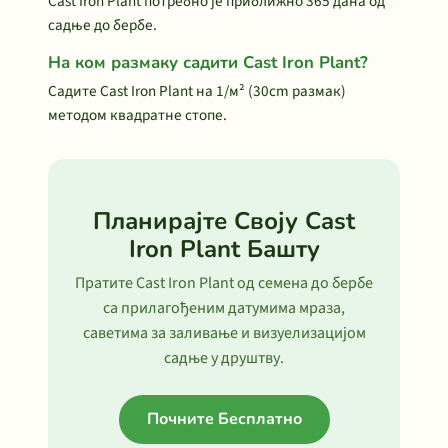
Cast Iron Plant потребно је приближно 365 дана од
садње до бербе.
На ком размаку садити Cast Iron Plant?
Садите Cast Iron Plant на 1/м² (30cm размак)
методом квадратне стопе.
Планирајте Своју Cast
Iron Plant Башту
Пратите Cast Iron Plant од семена до бербе
са прилагођеним датумима мраза,
саветима за заливање и визуелизацијом
садње у друштву.
Почните Бесплатно