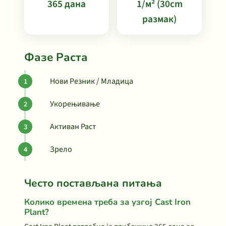
365 дана
1/м² (30cm
размак)
Фазе Раста
Нови Резник / Младица
Укорењивање
Активан Раст
Зрело
Често постављана питања
Колико времена треба за узгој Cast Iron
Plant?