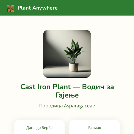
Plant Anywhere
Cast Iron Plant — Водич за
Гајење
Породица Asparagaceae
Дана до Бербе
Размак