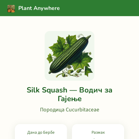
Plant Anywhere
Silk Squash — Водич за
Гајење
Породица Cucurbitaceae
Дана до Бербе
Размак