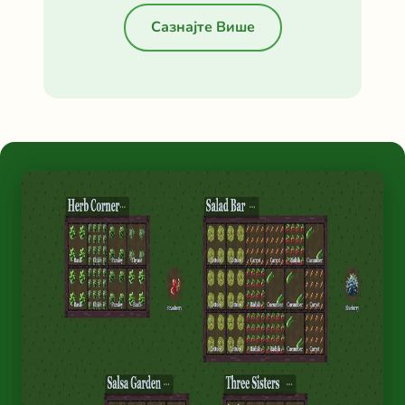
Сазнајте Више