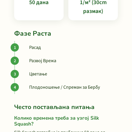
50 дана
1/м² (30cm
размак)
Фазе Раста
Расад
Развој Врежа
Цветање
Плодоношење / Спреман за Бербу
Често постављана питања
Колико времена треба за узгој Silk
Squash?