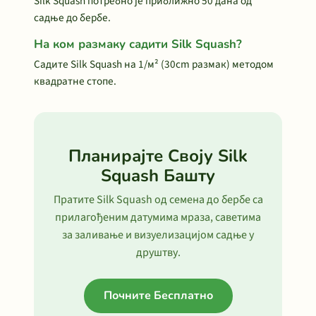
Silk Squash потребно је приближно 50 дана од
садње до бербе.
На ком размаку садити Silk Squash?
Садите Silk Squash на 1/м² (30cm размак) методом
квадратне стопе.
Планирајте Своју Silk
Squash Башту
Пратите Silk Squash од семена до бербе са
прилагођеним датумима мраза, саветима
за заливање и визуелизацијом садње у
друштву.
Почните Бесплатно