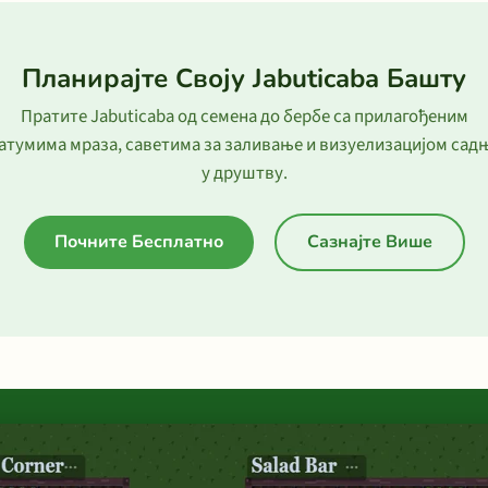
Планирајте Своју Jabuticaba Башту
Пратите Jabuticaba од семена до бербе са прилагођеним
атумима мраза, саветима за заливање и визуелизацијом сад
у друштву.
Почните Бесплатно
Сазнајте Више