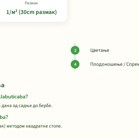
Размак
1/м² (30cm размак)
Цветање
Плодоношење / Спрем
ња
Jabuticaba?
 дана од садње до бербе.
aba?
ак) методом квадратне стопе.