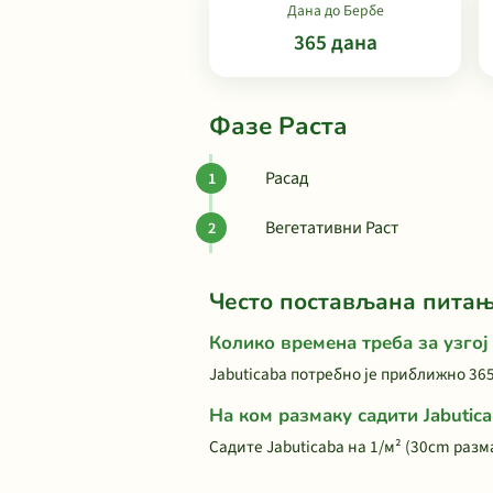
Дана до Бербе
365 дана
Фазе Раста
Расад
Вегетативни Раст
Често постављана пита
Колико времена треба за узгој 
Jabuticaba потребно је приближно 365
На ком размаку садити Jabutic
Садите Jabuticaba на 1/м² (30cm разм