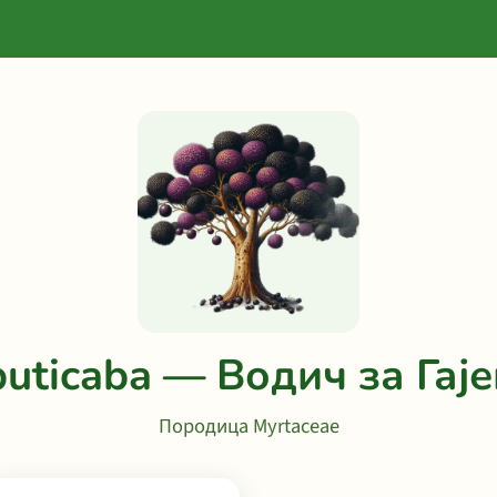
buticaba — Водич за Гај
Породица Myrtaceae