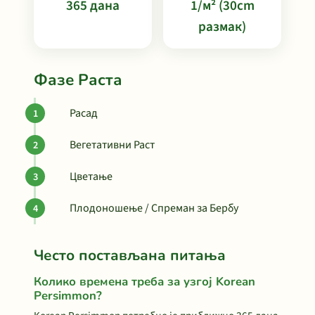
365 дана
1/м² (30cm
размак)
Фазе Раста
Расад
Вегетативни Раст
Цветање
Плодоношење / Спреман за Бербу
Често постављана питања
Колико времена треба за узгој Korean
Persimmon?