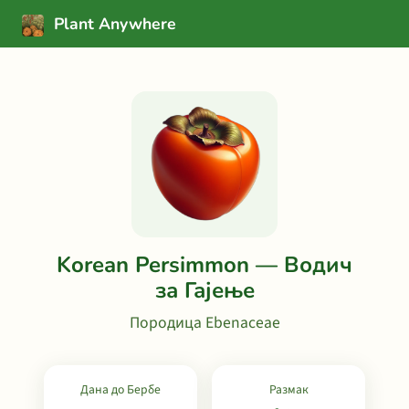
Plant Anywhere
Korean Persimmon — Водич
за Гајење
Породица Ebenaceae
Дана до Бербе
Размак