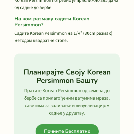
Korean Persimmon потребно је приближно 365 дана
од садње до бербе.
На ком размаку садити Korean
Persimmon?
Садите Korean Persimmon на 1/м² (30cm размак)
методом квадратне стопе.
Планирајте Своју Korean
Persimmon Башту
Пратите Korean Persimmon од семена до
бербе са прилагођеним датумима мраза,
саветима за заливање и визуелизацијом
садње у друштву.
Почните Бесплатно