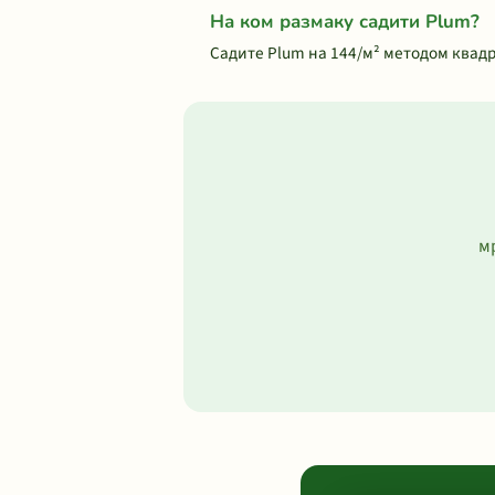
На ком размаку садити Plum?
Садите Plum на 144/м² методом квадр
м