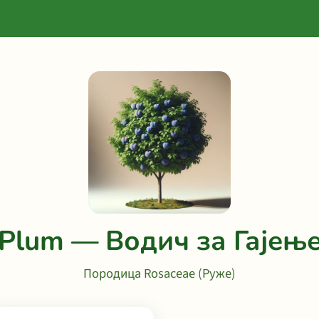
Plum — Водич за Гајењ
Породица Rosaceae (Руже)