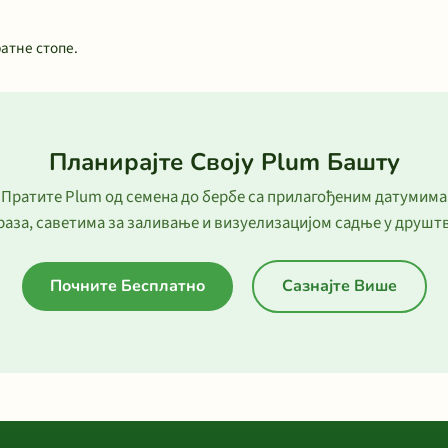
атне стопе.
Планирајте Своју Plum Башту
Пратите Plum од семена до бербе са прилагођеним датумима
раза, саветима за заливање и визуелизацијом садње у друштв
Почните Бесплатно
Сазнајте Више