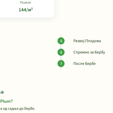
Размак
144/м²
Развој Плодова
Спремно за Бербу
После Бербе
ња
 Plum?
а од садње до бербе.