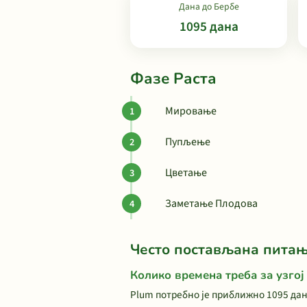
Дана до Бербе
1095 дана
Фазе Раста
Мировање
Пупљење
Цветање
Заметање Плодова
Често постављана пита
Колико времена треба за узгој
Plum потребно је приближно 1095 дан