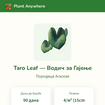
Plant Anywhere
Taro Leaf — Водич за Гајење
Породица Araceae
Дана до Бербе
Размак
90 дана
4/м² (15cm