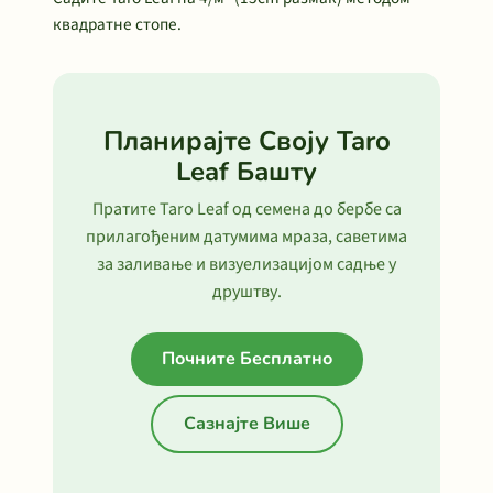
квадратне стопе.
Планирајте Своју Taro
Leaf Башту
Пратите Taro Leaf од семена до бербе са
прилагођеним датумима мраза, саветима
за заливање и визуелизацијом садње у
друштву.
Почните Бесплатно
Сазнајте Више