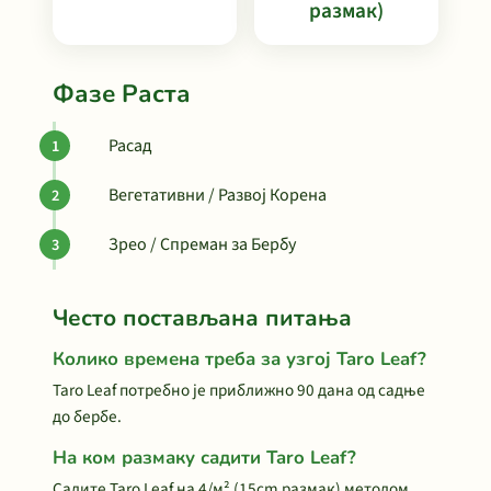
размак)
Фазе Раста
Расад
Вегетативни / Развој Корена
Зрео / Спреман за Бербу
Често постављана питања
Колико времена треба за узгој Taro Leaf?
Taro Leaf потребно је приближно 90 дана од садње
до бербе.
На ком размаку садити Taro Leaf?
Садите Taro Leaf на 4/м² (15cm размак) методом