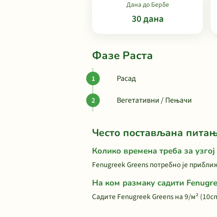
Дана до Бербе
30 дана
Фазе Раста
Расад
Вегетативни / Пењачи
Често постављана пита
Колико времена треба за узгој
Fenugreek Greens потребно је приближ
На ком размаку садити Fenugre
Садите Fenugreek Greens на 9/м² (10