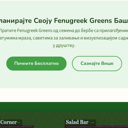
ланирајте Своју Fenugreek Greens Баш
Пратите Fenugreek Greens од семена до бербе са прилагођени
атумима мраза, саветима за заливање и визуелизацијом сад
у друштву.
Почните Бесплатно
Сазнајте Више