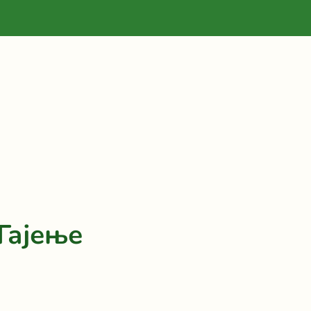
Гајење