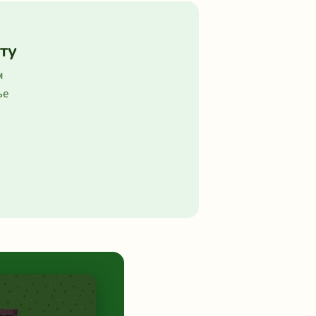
ту
м
ње