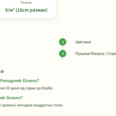
Размак
9/м² (10cm размак)
Цветање
Пуњење Махуна / Спре
ња
 Fenugreek Greens?
но 30 дана од садње до бербе.
ek Greens?
cm размак) методом квадратне стопе.