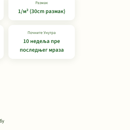
Размак
1/м² (30cm размак)
Почните Унутра
10 недеља пре
последњег мраза
бу