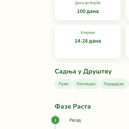
Дана до Бербе
100 дана
Клијање
14-28 дана
Садња у Друштву
Руже
Патлиџан
Парадајзи
Фазе Раста
Расад