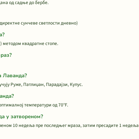
ана од садње до бербе.
и директне сунчеве светлости дневно)
а?
) методом квадратне стопе.
раз?
а Лаванда?
чују Руже, Патлиџан, Парадајзи, Купус.
ванда?
оптималној температури од 70°F.
да у затвореном?
реном 10 недеља пре последњег мраза, затим пресадите 1 недеља