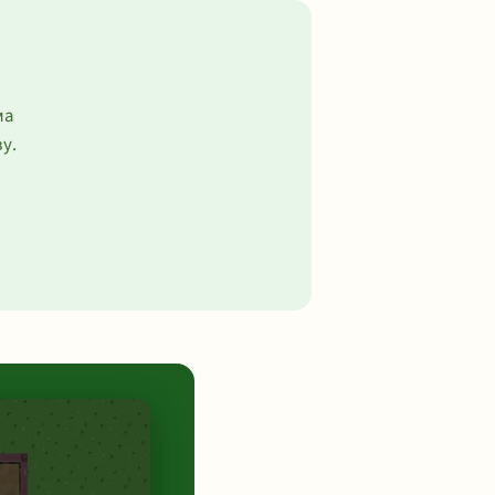
ма
у.