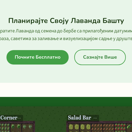
Планирајте Своју Лаванда Башту
ратите Лаванда од семена до бербе са прилагођеним датуми
раза, саветима за заливање и визуелизацијом садње у друштв
Почните Бесплатно
Сазнајте Више