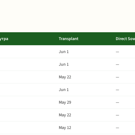
утра
Transplant
Direct So
Jun 1
—
Jun 1
—
May 22
—
Jun 1
—
May 29
—
May 22
—
May 12
—