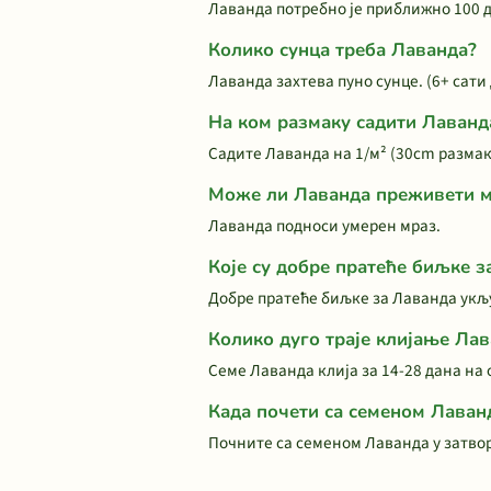
Лаванда потребно је приближно 100 д
Колико сунца треба Лаванда?
Лаванда захтева пуно сунце. (6+ сат
На ком размаку садити Лаванд
Садите Лаванда на 1/м² (30cm размак
Може ли Лаванда преживети м
Лаванда подноси умерен мраз.
Које су добре пратеће биљке з
Добре пратеће биљке за Лаванда укљу
Колико дуго траје клијање Ла
Семе Лаванда клија за 14-28 дана на 
Када почети са семеном Лаван
Почните са семеном Лаванда у затво