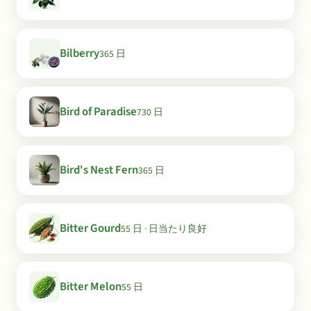
Bilberry
365 日
Bird of Paradise
730 日
Bird's Nest Fern
365 日
Bitter Gourd
55 日 · 日当たり良好
Bitter Melon
55 日