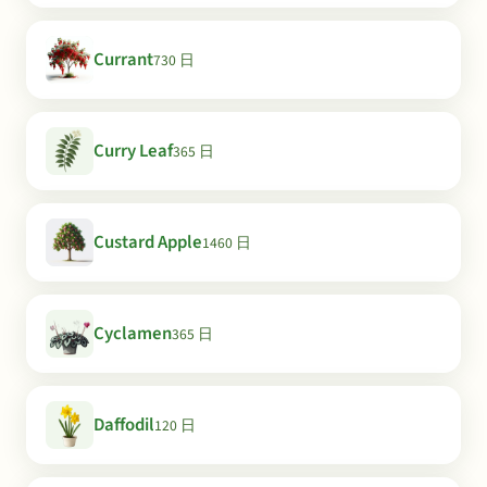
Currant
730 日
Curry Leaf
365 日
Custard Apple
1460 日
Cyclamen
365 日
Daffodil
120 日