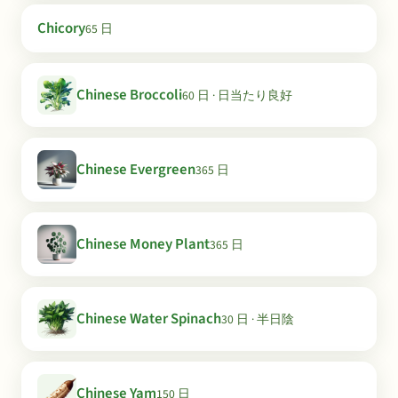
Chicory
65 日
Chinese Broccoli
60 日 · 日当たり良好
Chinese Evergreen
365 日
Chinese Money Plant
365 日
Chinese Water Spinach
30 日 · 半日陰
Chinese Yam
150 日