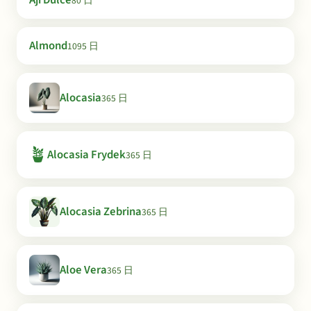
Aji Dulce
80 日
Almond
1095 日
Alocasia
365 日
🪴
Alocasia Frydek
365 日
Alocasia Zebrina
365 日
Aloe Vera
365 日