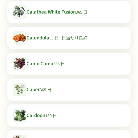
Calathea White Fusion
365 日
Calendula
55 日 · 日当たり良好
Camu Camu
365 日
Caper
365 日
Cardoon
150 日