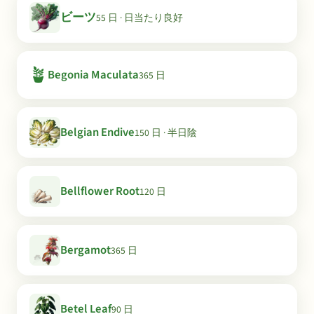
ビーツ
55 日 · 日当たり良好
🪴
Begonia Maculata
365 日
Belgian Endive
150 日 · 半日陰
Bellflower Root
120 日
Bergamot
365 日
Betel Leaf
90 日