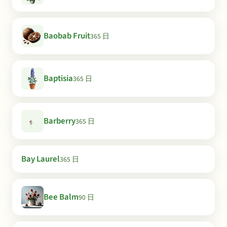
Baobab Fruit
365 日
Baptisia
365 日
Barberry
365 日
Bay Laurel
365 日
Bee Balm
90 日