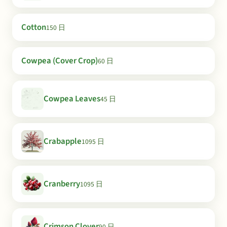
Cotton
150 日
Cowpea (Cover Crop)
60 日
Cowpea Leaves
45 日
Crabapple
1095 日
Cranberry
1095 日
Crimson Clover
90 日