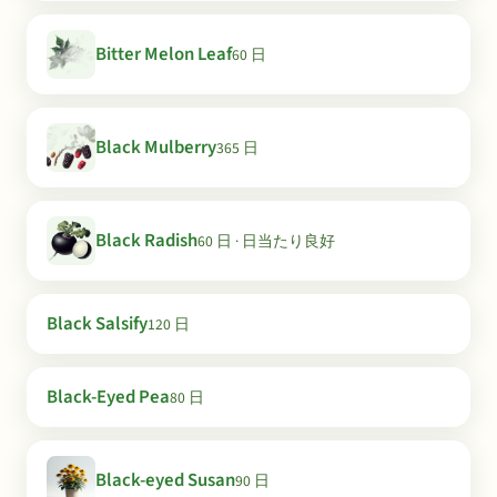
Bitter Melon Leaf
60 日
Black Mulberry
365 日
Black Radish
60 日 · 日当たり良好
Black Salsify
120 日
Black-Eyed Pea
80 日
Black-eyed Susan
90 日