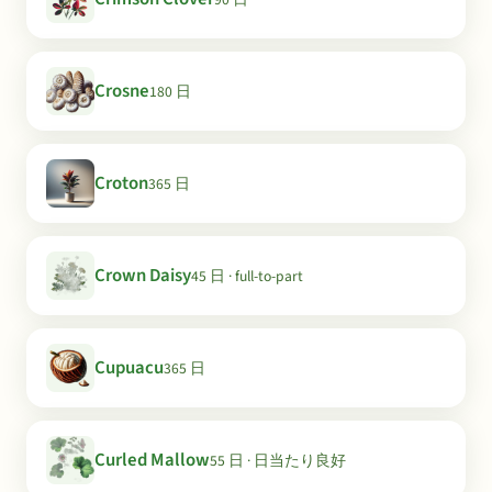
Crosne
180 日
Croton
365 日
Crown Daisy
45 日 · full-to-part
Cupuacu
365 日
Curled Mallow
55 日 · 日当たり良好