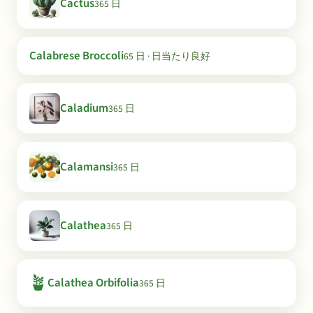
Cactus
365 日
Calabrese Broccoli
65 日 · 日当たり良好
Caladium
365 日
Calamansi
365 日
Calathea
365 日
🪴
Calathea Orbifolia
365 日