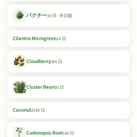
パクチー
30 日 · 半日陰
Cilantro Microgreen
14 日
Cloudberry
365 日
Cluster Bean
50 日
Coconut
2190 日
Codonopsis Root
180 日