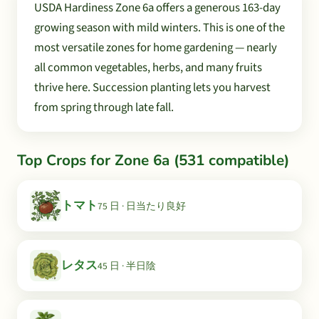
USDA Hardiness Zone 6a offers a generous 163-day
growing season with mild winters. This is one of the
most versatile zones for home gardening — nearly
all common vegetables, herbs, and many fruits
thrive here. Succession planting lets you harvest
from spring through late fall.
Top Crops for Zone 6a (531 compatible)
トマト
75 日 · 日当たり良好
レタス
45 日 · 半日陰