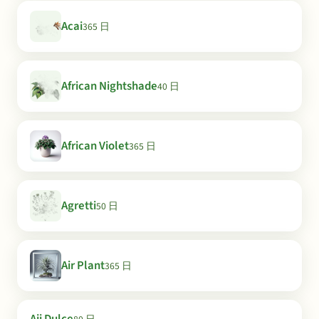
Acai
365 日
African Nightshade
40 日
African Violet
365 日
Agretti
50 日
Air Plant
365 日