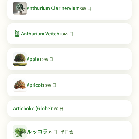
Anthurium Clarinervium
365 日
🪴
Anthurium Veitchii
365 日
Apple
1095 日
Apricot
1095 日
Artichoke (Globe)
180 日
ルッコラ
35 日 · 半日陰