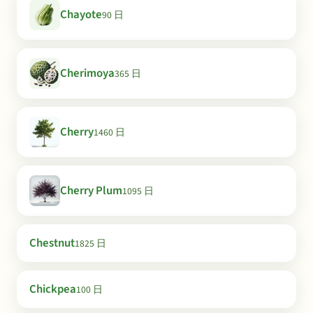
Chayote
90 日
Cherimoya
365 日
Cherry
1460 日
Cherry Plum
1095 日
Chestnut
1825 日
Chickpea
100 日