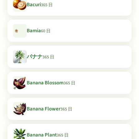
Bacuri
365 日
Bamia
60 日
バナナ
365 日
Banana Blossom
365 日
Banana Flower
365 日
Banana Plant
365 日