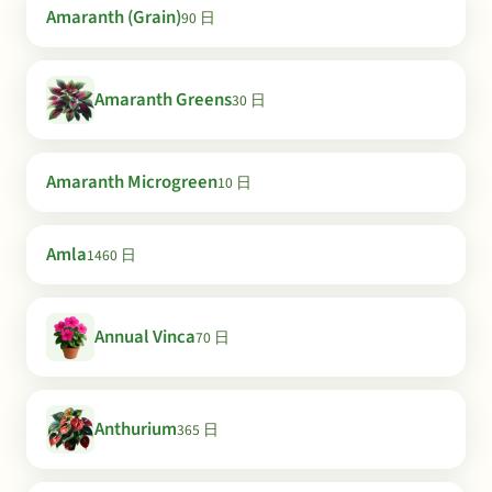
Amaranth (Grain)
90 日
Amaranth Greens
30 日
Amaranth Microgreen
10 日
Amla
1460 日
Annual Vinca
70 日
Anthurium
365 日