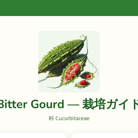
Bitter Gourd — 栽培ガイ
科 Cucurbitaceae