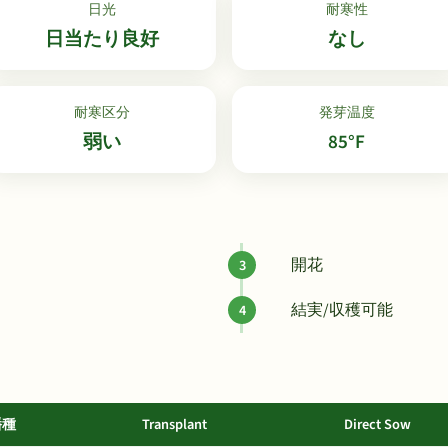
日光
耐寒性
日当たり良好
なし
耐寒区分
発芽温度
弱い
85°F
開花
結実/収穫可能
播種
Transplant
Direct Sow