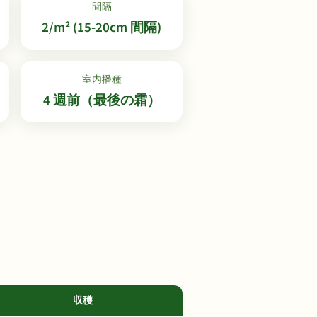
間隔
2/m² (15-20cm 間隔)
室内播種
4 週前（最後の霜）
収穫