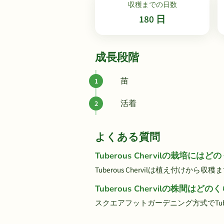
収穫までの日数
180 日
成長段階
苗
活着
よくある質問
Tuberous Chervilの栽培に
Tuberous Chervilは植え付けから
Tuberous Chervilの株間はど
スクエアフットガーデニング方式でTuberou