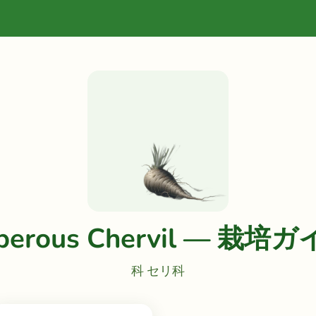
berous Chervil — 栽培
科 セリ科