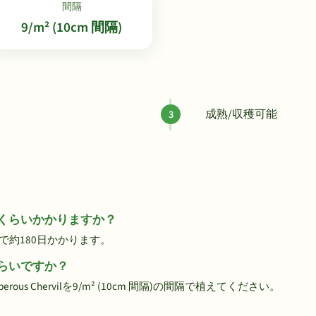
間隔
9/m² (10cm 間隔)
成熟/収穫可能
はどのくらいかかりますか？
収穫まで約180日かかります。
のくらいですか？
s Chervilを9/m² (10cm 間隔)の間隔で植えてください。