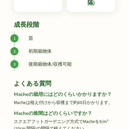
隔)
成長段階
苗
初期栽物体
後期栽物体/収穫可能
よくある質問
Macheの栽培にはどのくらいかかりますか？
Macheは植え付けから収穫まで約60日かかります。
Macheの株間はどのくらいですか？
スクエアフットガーデニング方式でMacheを9/m²
(10cm 間隔)の間隔で植えてください。